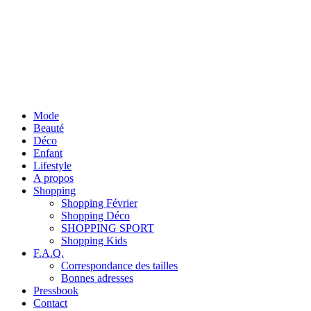
Mode
Beauté
Déco
Enfant
Lifestyle
A propos
Shopping
Shopping Février
Shopping Déco
SHOPPING SPORT
Shopping Kids
F.A.Q.
Correspondance des tailles
Bonnes adresses
Pressbook
Contact