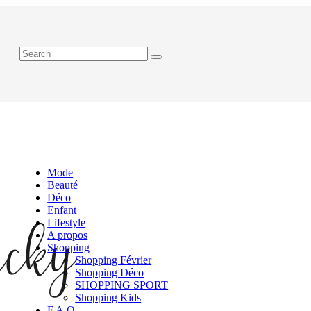
Mode
Beauté
Déco
Enfant
Lifestyle
A propos
Shopping
Shopping Février
Shopping Déco
SHOPPING SPORT
Shopping Kids
F.A.Q.