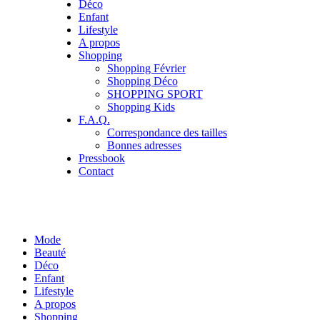
Déco
Enfant
Lifestyle
A propos
Shopping
Shopping Février
Shopping Déco
SHOPPING SPORT
Shopping Kids
F.A.Q.
Correspondance des tailles
Bonnes adresses
Pressbook
Contact
Mode
Beauté
Déco
Enfant
Lifestyle
A propos
Shopping