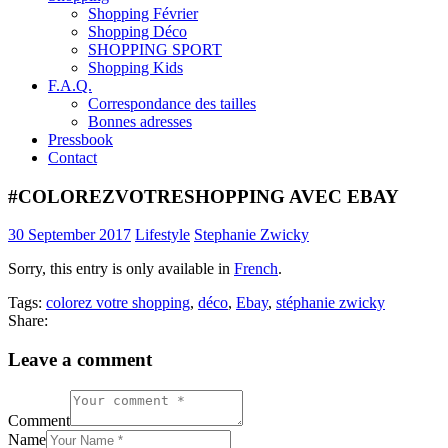
Shopping Février
Shopping Déco
SHOPPING SPORT
Shopping Kids
F.A.Q.
Correspondance des tailles
Bonnes adresses
Pressbook
Contact
#COLOREZVOTRESHOPPING AVEC EBAY
30 September 2017
Lifestyle
Stephanie Zwicky
Sorry, this entry is only available in
French
.
Tags:
colorez votre shopping
,
déco
,
Ebay
,
stéphanie zwicky
Share:
Leave a comment
Comment
Name