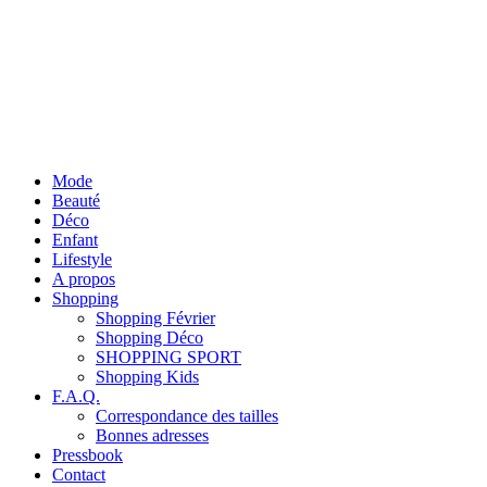
Mode
Beauté
Déco
Enfant
Lifestyle
A propos
Shopping
Shopping Février
Shopping Déco
SHOPPING SPORT
Shopping Kids
F.A.Q.
Correspondance des tailles
Bonnes adresses
Pressbook
Contact