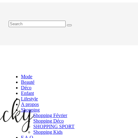
Mode
Beauté
Déco
Enfant
Lifestyle
A propos
Shopping
Shopping Février
Shopping Déco
SHOPPING SPORT
Shopping Kids
F.A.Q.