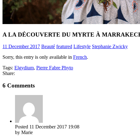
A LA DÉCOUVERTE DU MYRTE À MARRAKEC
11 December 2017
Beauté
featured
Lifestyle
Stephanie Zwicky
Sorry, this entry is only available in
French
.
Tags:
Elgydium
,
Pierre Fabre Phyto
Share:
6 Comments
Posted
11 December 2017
19:08
by Marie