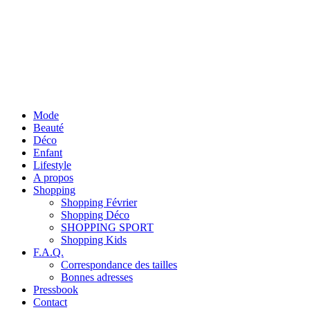
Mode
Beauté
Déco
Enfant
Lifestyle
A propos
Shopping
Shopping Février
Shopping Déco
SHOPPING SPORT
Shopping Kids
F.A.Q.
Correspondance des tailles
Bonnes adresses
Pressbook
Contact