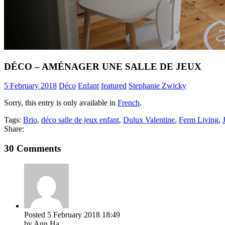
DÉCO – AMÉNAGER UNE SALLE DE JEUX
5 February 2018
Déco
Enfant
featured
Stephanie Zwicky
Sorry, this entry is only available in
French
.
Tags:
Brio
,
déco salle de jeux enfant
,
Dulux Valentine
,
Ferm Living
,
Share:
30 Comments
Posted
5 February 2018
18:49
by Ann Ha