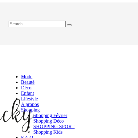
Mode
Beauté
Déco
Enfant
Lifestyle
A propos
Shopping
Shopping Février
Shopping Déco
SHOPPING SPORT
Shopping Kids
F.A.Q.