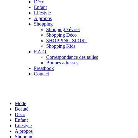
Déco
Enfant
Lifestyle
A propos
Shopping
Shopping Février
Shopping Déco
SHOPPING SPORT
Shopping Kids
F.A.Q.
Correspondance des tailles
Bonnes adresses
Pressbook
Contact
Mode
Beauté
Déco
Enfant
Lifestyle
A propos
Shopping