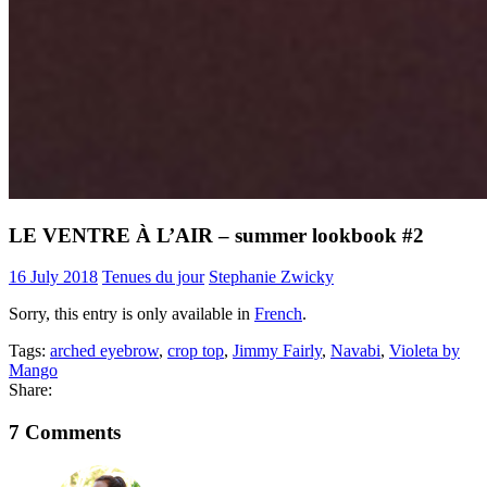
LE VENTRE À L’AIR – summer lookbook #2
16 July 2018
Tenues du jour
Stephanie Zwicky
Sorry, this entry is only available in
French
.
Tags:
arched eyebrow
,
crop top
,
Jimmy Fairly
,
Navabi
,
Violeta by
Mango
Share:
7 Comments