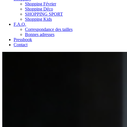
Shopping Février
Shopping Déco
SHOPPING SPORT
Shopping Kids
F.A.Q.
Correspondance des tailles
Bonnes adresses
Pressbook
Contact