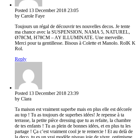
Posted
13 December 2018
23:05
by Carole Faye
Toujours un régal de découvrir tes nouvelles decos. Je tente
ma chance avec la SUSPENSION, NAMA 5, NATUREL,
Ø78CM, H78CM – AY ILLUMINATE. Une merveille.
Merci pour ta gentillesse. Bisous à Colette et Manolo. RolK K
Rol.
Reply
Posted
13 December 2018
23:39
by Clara
Ta maison est vraiment superbe mais en plus elle est décorée
au top ! Tu as toujours de superbes idées! Je repense à ta
terrasse, la petite pièce dressing que tu as refaite, la chambre
de tes enfants ! Tu as plein de bonnes idées, et en plus tu les
partage ! Ça c’est vraiment cool je te remercie ! Et au delà de
la deco, tu es un vrai modèle niveau joie de vivre, optimisme