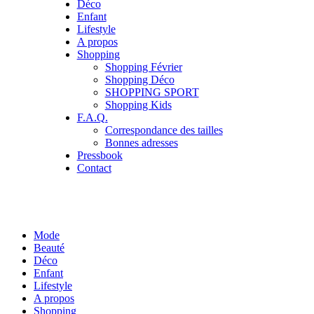
Déco
Enfant
Lifestyle
A propos
Shopping
Shopping Février
Shopping Déco
SHOPPING SPORT
Shopping Kids
F.A.Q.
Correspondance des tailles
Bonnes adresses
Pressbook
Contact
Mode
Beauté
Déco
Enfant
Lifestyle
A propos
Shopping