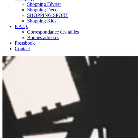
Shopping Février
Shopping Déco
SHOPPING SPORT
Shopping Kids
F.A.Q.
Correspondance des tailles
Bonnes adresses
Pressbook
Contact