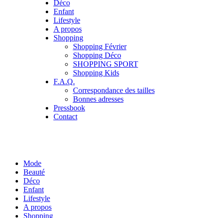
Déco
Enfant
Lifestyle
A propos
Shopping
Shopping Février
Shopping Déco
SHOPPING SPORT
Shopping Kids
F.A.Q.
Correspondance des tailles
Bonnes adresses
Pressbook
Contact
Mode
Beauté
Déco
Enfant
Lifestyle
A propos
Shopping