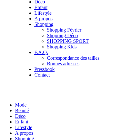
Déco
Enfant
Lifestyle
A propos
Shopping
Shopping Février
Shopping Déco
SHOPPING SPORT
Shopping Kids
F.A.Q.
Correspondance des tailles
Bonnes adresses
Pressbook
Contact
Mode
Beauté
Déco
Enfant
Lifestyle
A propos
Shopping