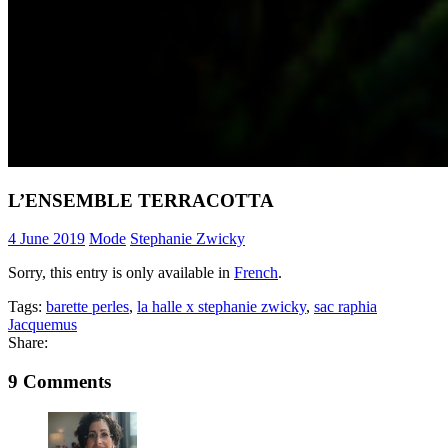
L’ENSEMBLE TERRACOTTA
4 June 2019
Mode
Stephanie Zwicky
Sorry, this entry is only available in
French
.
Tags:
barette perles
,
la halle x stephanie zwicky
,
sac raphia
Jacquemus
Share:
9 Comments