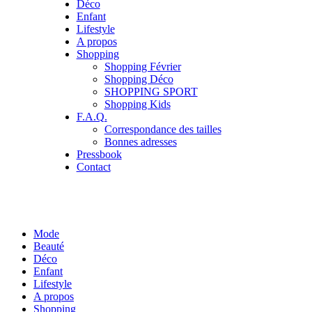
Déco
Enfant
Lifestyle
A propos
Shopping
Shopping Février
Shopping Déco
SHOPPING SPORT
Shopping Kids
F.A.Q.
Correspondance des tailles
Bonnes adresses
Pressbook
Contact
Mode
Beauté
Déco
Enfant
Lifestyle
A propos
Shopping