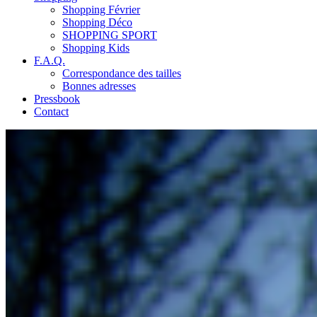
Shopping Février
Shopping Déco
SHOPPING SPORT
Shopping Kids
F.A.Q.
Correspondance des tailles
Bonnes adresses
Pressbook
Contact