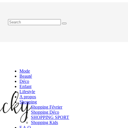
Mode
Beauté
Déco
Enfant
Lifestyle
A propos
Shopping
Shopping Février
Shopping Déco
SHOPPING SPORT
Shopping Kids
F.A.Q.