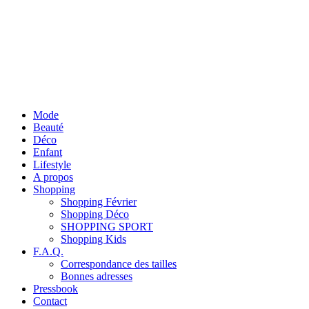
Mode
Beauté
Déco
Enfant
Lifestyle
A propos
Shopping
Shopping Février
Shopping Déco
SHOPPING SPORT
Shopping Kids
F.A.Q.
Correspondance des tailles
Bonnes adresses
Pressbook
Contact