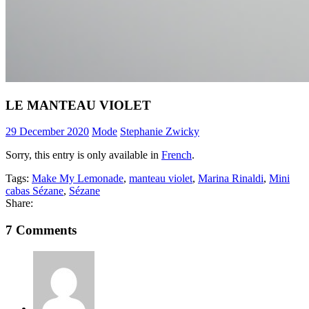
LE MANTEAU VIOLET
29 December 2020
Mode
Stephanie Zwicky
Sorry, this entry is only available in
French
.
Tags:
Make My Lemonade
,
manteau violet
,
Marina Rinaldi
,
Mini
cabas Sézane
,
Sézane
Share:
7 Comments