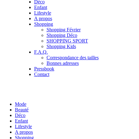
Déco
Enfant
Lifestyle
A propos
Shopping
Shopping Février
Shopping Déco
SHOPPING SPORT
Shopping Kids
F.A.Q.
Correspondance des tailles
Bonnes adresses
Pressbook
Contact
Mode
Beauté
Déco
Enfant
Lifestyle
A propos
Shopping