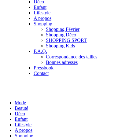
Déco
Enfant
Lifestyle
A propos
Shopping
Shopping Février
Shopping Déco
SHOPPING SPORT
Shopping Kids
F.A.Q.
Correspondance des tailles
Bonnes adresses
Pressbook
Contact
Mode
Beauté
Déco
Enfant
Lifestyle
A propos
Shopping