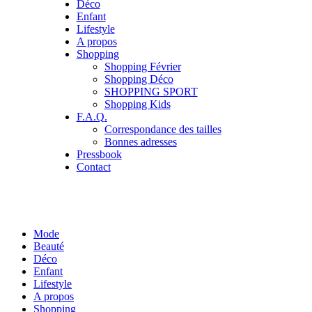
Déco
Enfant
Lifestyle
A propos
Shopping
Shopping Février
Shopping Déco
SHOPPING SPORT
Shopping Kids
F.A.Q.
Correspondance des tailles
Bonnes adresses
Pressbook
Contact
Mode
Beauté
Déco
Enfant
Lifestyle
A propos
Shopping