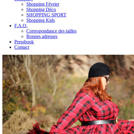
Shopping Février
Shopping Déco
SHOPPING SPORT
Shopping Kids
F.A.Q.
Correspondance des tailles
Bonnes adresses
Pressbook
Contact