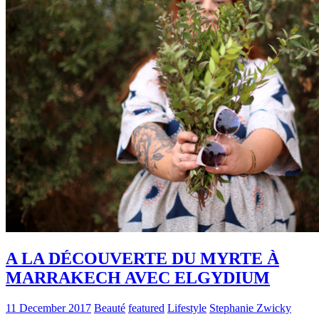
A LA DÉCOUVERTE DU MYRTE À
MARRAKECH AVEC ELGYDIUM
11 December 2017
Beauté
featured
Lifestyle
Stephanie Zwicky