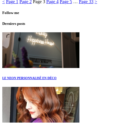
<
Page
1
Page
2
Page
3
Page
4
Page
5
…
Page
33
>
Follow me
Derniers posts
LE NEON PERSONNALISÉ EN DÉCO