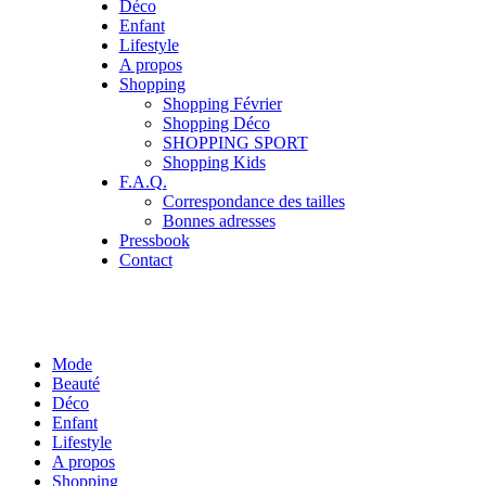
Déco
Enfant
Lifestyle
A propos
Shopping
Shopping Février
Shopping Déco
SHOPPING SPORT
Shopping Kids
F.A.Q.
Correspondance des tailles
Bonnes adresses
Pressbook
Contact
Mode
Beauté
Déco
Enfant
Lifestyle
A propos
Shopping