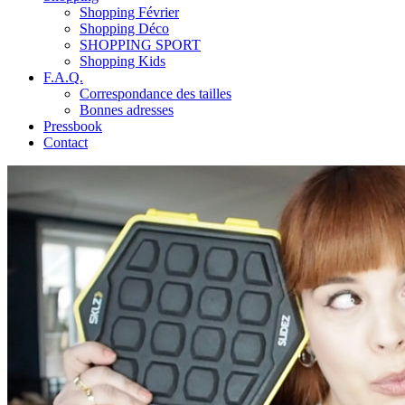
Shopping Février
Shopping Déco
SHOPPING SPORT
Shopping Kids
F.A.Q.
Correspondance des tailles
Bonnes adresses
Pressbook
Contact