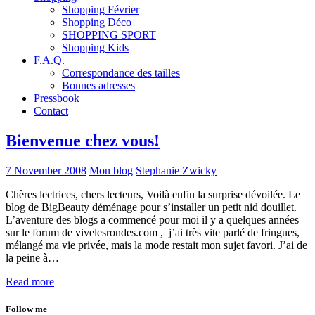
Shopping Février
Shopping Déco
SHOPPING SPORT
Shopping Kids
F.A.Q.
Correspondance des tailles
Bonnes adresses
Pressbook
Contact
Bienvenue chez vous!
7 November 2008
Mon blog
Stephanie Zwicky
Chères lectrices, chers lecteurs, Voilà enfin la surprise dévoilée. Le
blog de BigBeauty déménage pour s’installer un petit nid douillet.
L’aventure des blogs a commencé pour moi il y a quelques années
sur le forum de vivelesrondes.com , j’ai très vite parlé de fringues,
mélangé ma vie privée, mais la mode restait mon sujet favori. J’ai de
la peine à…
Read more
Follow me