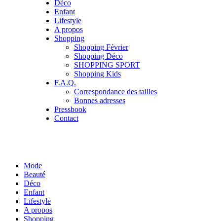
Déco
Enfant
Lifestyle
A propos
Shopping
Shopping Février
Shopping Déco
SHOPPING SPORT
Shopping Kids
F.A.Q.
Correspondance des tailles
Bonnes adresses
Pressbook
Contact
Mode
Beauté
Déco
Enfant
Lifestyle
A propos
Shopping