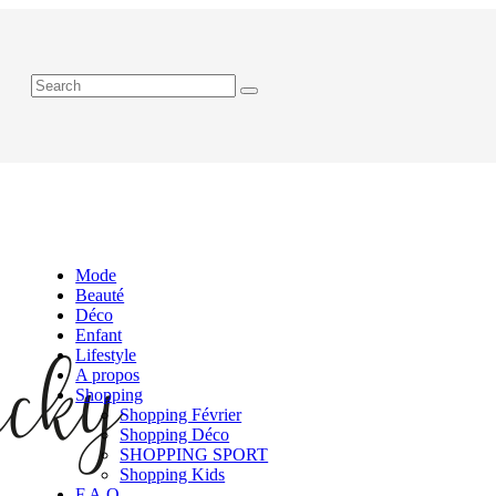
Mode
Beauté
Déco
Enfant
Lifestyle
A propos
Shopping
Shopping Février
Shopping Déco
SHOPPING SPORT
Shopping Kids
F.A.Q.