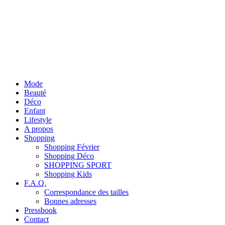
Mode
Beauté
Déco
Enfant
Lifestyle
A propos
Shopping
Shopping Février
Shopping Déco
SHOPPING SPORT
Shopping Kids
F.A.Q.
Correspondance des tailles
Bonnes adresses
Pressbook
Contact