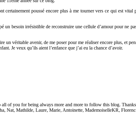
 une 11ème année sur ce blog.
nt certainement poussé encore plus à me tourner vers ce qui est vital p
ppé un besoin irrésistible de reconstruire une cellule d’amour pour ne pa
re un véritable avenir, de me poser pour me réaliser encore plus, et pens
nfant. Je veux qu’ils aient l’enfance que j’ai eu la chance d’avoir.
all of you for being always more and more to follow this blog. Thanks to
cha, Nat, Mathilde, Laure, Marie, Antoinette, MademoiselleKR, Florenc