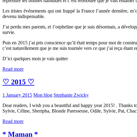
reprendre les bonnes habitudes et c’est reboostée que je vais entamer
Les tristes événements qui ont frappé la France l’année dernière, m’o
devenu indispensable.
J’ai perdu mes parents, et l’orpheline que je suis désormais, a dévelo
survie.
Puis en 2015 j’ai pris conscience qu’il était temps pour moi de construi
c’est naturellement que je me suis tournée vers ce que j’ai reçu étant e
D’ici quelques mois je vais quitter
Read more
♡ 2015 ♡
1 January 2015
Mon blog
Stephanie Zwicky
Dear readers, I wish you a beautiful and happy year 2015! . Thanks to 
Sylvie, Céline, Sheripha, Blonde Paresseuse, Odile, Sylvie, Pat, Cha
Read more
* Maman *