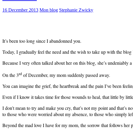
16 December 2013
Mon blog
Stephanie Zwicky
It’s been too long since I abandonned you.
Today, I gradually feel the need and the wish to take up with the blo
Because I very often talked about her on this blog, she’s undeniably a 
rd
On the 3
of December, my mom suddenly passed away.
You can imagine the grief, the heartbreak and the pain I’ve been feeli
Even if I know it takes time for those wounds to heal, that little by litt
I don’t mean to try and make you cry, that’s not my point and that’s 
to those who were worried about my absence, to those who simply le
Beyond the mad love I have for my mom, the sorrow that follows her pa