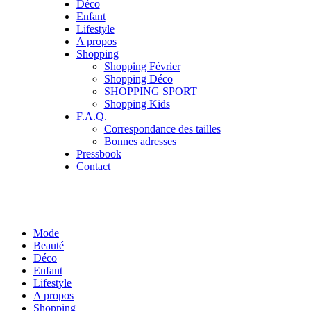
Déco
Enfant
Lifestyle
A propos
Shopping
Shopping Février
Shopping Déco
SHOPPING SPORT
Shopping Kids
F.A.Q.
Correspondance des tailles
Bonnes adresses
Pressbook
Contact
Mode
Beauté
Déco
Enfant
Lifestyle
A propos
Shopping