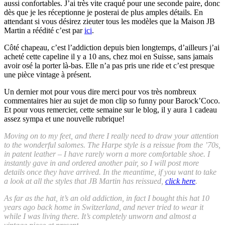
aussi confortables. J’ai très vite craqué pour une seconde paire, donc
dès que je les réceptionne je posterai de plus amples détails. En
attendant si vous désirez zieuter tous les modèles que la Maison JB
Martin a réédité c’est par
ici
.
Côté chapeau, c’est l’addiction depuis bien longtemps, d’ailleurs j’ai
acheté cette capeline il y a 10 ans, chez moi en Suisse, sans jamais
avoir osé la porter là-bas. Elle n’a pas pris une ride et c’est presque
une pièce vintage à présent.
Un dernier mot pour vous dire merci pour vos très nombreux
commentaires hier au sujet de mon clip so funny pour Barock’Coco.
Et pour vous remercier, cette semaine sur le blog, il y aura 1 cadeau
assez sympa et une nouvelle rubrique!
Moving on to my feet, and there I really need to draw your attention
to the wonderful salomes. The Harpe style is a reissue from the ’70s,
in patent leather – I have rarely worn a more comfortable shoe. I
instantly gave in and ordered another pair, so I will post more
details once they have arrived. In the meantime, if you want to take
a look at all the styles that JB Martin has reissued,
click here
.
As far as the hat, it’s an old addiction, in fact I bought this hat 10
years ago back home in Switzerland, and never tried to wear it
while I was living there. It’s completely unworn and almost a