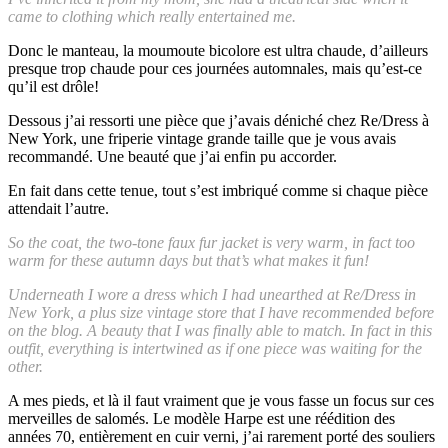
came to clothing which really entertained me.
Donc le manteau, la moumoute bicolore est ultra chaude, d’ailleurs
presque trop chaude pour ces journées automnales, mais qu’est-ce
qu’il est drôle!
Dessous j’ai ressorti une pièce que j’avais déniché chez Re/Dress à
New York, une friperie vintage grande taille que je vous avais
recommandé. Une beauté que j’ai enfin pu accorder.
En fait dans cette tenue, tout s’est imbriqué comme si chaque pièce
attendait l’autre.
So the coat, the two-tone faux fur jacket is very warm, in fact too
warm for these autumn days but that’s what makes it fun!
Underneath I wore a dress which I had unearthed at Re/Dress in
New York, a plus size vintage store that I have recommended before
on the blog. A beauty that I was finally able to match. In fact in this
outfit, everything is intertwined as if one piece was waiting for the
other.
A mes pieds, et là il faut vraiment que je vous fasse un focus sur ces
merveilles de salomés. Le modèle Harpe est une réédition des
années 70, entièrement en cuir verni, j’ai rarement porté des souliers