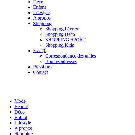
Déco
Enfant
Lifestyle
A propos
Shopping
Shopping Février
Shopping Déco
SHOPPING SPORT
Shopping Kids
F.A.Q.
Correspondance des tailles
Bonnes adresses
Pressbook
Contact
Mode
Beauté
Déco
Enfant
Lifestyle
A propos
Shopping