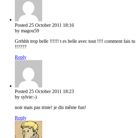
Posted
25 October 2011
18:16
by magou59
Grrhhh trop belle !!!!!! t es belle avec tout !!!! comment fais tu
!!????
Reply
Posted
25 October 2011
18:23
by sylvie:-)
noir mais pas triste! je dis même fun!
Reply