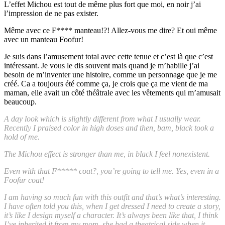
L’effet Michou est tout de même plus fort que moi, en noir j’ai
l’impression de ne pas exister.
Même avec ce F**** manteau!?! Allez-vous me dire? Et oui même
avec un manteau Foofur!
Je suis dans l’amusement total avec cette tenue et c’est là que c’est
intéressant. Je vous le dis souvent mais quand je m’habille j’ai
besoin de m’inventer une histoire, comme un personnage que je me
créé. Ca a toujours été comme ça, je crois que ça me vient de ma
maman, elle avait un côté théâtrale avec les vêtements qui m’amusait
beaucoup.
A day look which is slightly different from what I usually wear.
Recently I praised color in high doses and then, bam, black took a
hold of me.
The Michou effect is stronger than me, in black I feel nonexistent.
Even with that F***** coat?, you’re going to tell me. Yes, even in a
Foofur coat!
I am having so much fun with this outfit and that’s what’s interesting.
I have often told you this, when I get dressed I need to create a story,
it’s like I design myself a character. It’s always been like that, I think
I’ve inherited it from my mom, she had a theatrical side when it