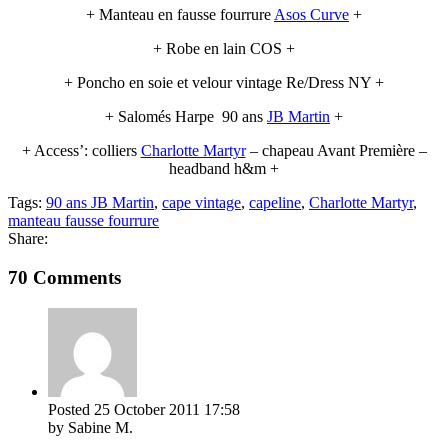
+ Manteau en fausse fourrure
Asos Curve
+
+ Robe en lain COS +
+ Poncho en soie et velour vintage Re/Dress NY +
+ Salomés Harpe 90 ans
JB Martin
+
+ Access’: colliers
Charlotte Martyr
– chapeau Avant Première –
headband h&m +
Tags:
90 ans JB Martin
,
cape vintage
,
capeline
,
Charlotte Martyr
,
manteau fausse fourrure
Share:
70 Comments
Posted
25 October 2011
17:58
by Sabine M.