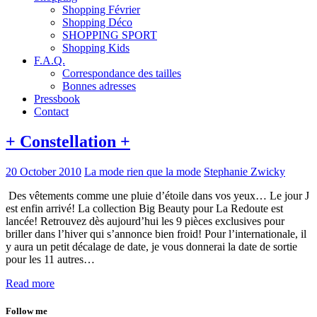
Shopping Février
Shopping Déco
SHOPPING SPORT
Shopping Kids
F.A.Q.
Correspondance des tailles
Bonnes adresses
Pressbook
Contact
+ Constellation +
20 October 2010
La mode rien que la mode
Stephanie Zwicky
Des vêtements comme une pluie d’étoile dans vos yeux… Le jour J
est enfin arrivé! La collection Big Beauty pour La Redoute est
lancée! Retrouvez dès aujourd’hui les 9 pièces exclusives pour
briller dans l’hiver qui s’annonce bien froid! Pour l’internationale, il
y aura un petit décalage de date, je vous donnerai la date de sortie
pour les 11 autres…
Read more
Follow me