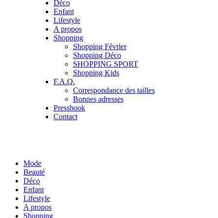
Déco
Enfant
Lifestyle
A propos
Shopping
Shopping Février
Shopping Déco
SHOPPING SPORT
Shopping Kids
F.A.Q.
Correspondance des tailles
Bonnes adresses
Pressbook
Contact
Mode
Beauté
Déco
Enfant
Lifestyle
A propos
Shopping