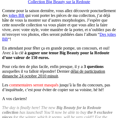
Collection Big Beauty sur la Redoute
Comme pour la saison dernière, vous allez découvrir ponctuellement
des
jolies BB
qui vont porter les pièces de ma collection, j’ai déjà
hâte de vous la montrer sur d’autres morphologies. J’espère que
cette nouvelle collection va vous plaire et que vous allez la faire
vivre, avec votre style, votre manière de la porter, et n’oubliez pas de
m’envoyer vos photos, elles seront publiées dans l’album “
Des jolies
BB
“!
En attendant pour fêter ça en grande pompe, un concours, et oui!
Avec à la clé
à gagner une tenue Big Beauty pour la Redoute
d’une valeur de 150 euros.
Pour cela rien de plus facile, enfin presque, il y a
3 questions
auxquelles il va falloir répondre! Dernier
délai de participation
dimanche 24 octobre 2010 minuit
.
Les
commentaires seront masqués
jusqu’à la fin du concours, pas
d’inquiètude, c’est pour éviter de copier sur sa voisine, hé hé!
A vos claviers!
The day is finally here! The new
Big Beauty for la Redoute
collection
has launched! You’ll now be able to buy
the 9 exclusive
pieces
for the winter, which it seems, will be very cold!! For the