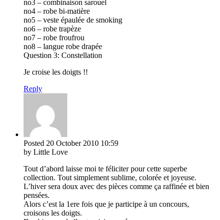
no3 – combinaison sarouel
no4 – robe bi-matière
no5 – veste épaulée de smoking
no6 – robe trapèze
no7 – robe froufrou
no8 – langue robe drapée
Question 3: Constellation
Je croise les doigts !!
Reply
Posted
20 October 2010
10:59
by Little Love
Tout d’abord laisse moi te féliciter pour cette superbe
collection. Tout simplement sublime, colorée et joyeuse.
L’hiver sera doux avec des pièces comme ça raffinée et bien
pensées.
Alors c’est la 1ere fois que je participe à un concours,
croisons les doigts.