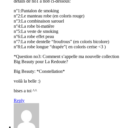
détails de no1 à no8 ci-dessous:
n°1:Pantalon de smoking
n°2:Le manteau robe (en coloris rouge)
n°3:La combinaison sarouel
n°4:La robe bi-matière
n°5:La veste de smoking
n°6:La robe effet peau
n°7:La robe dentelle “froufrous” (en coloris bicolore)
n°8:La robe longue “drapée”( en coloris cerise <3 )
*Question no3: Comment s’appelle ma nouvelle collection
Big Beauty pour La Redoute?
Big Beauty: *Constellation*
voilà la belle :)
bises a toi ^^
Reply