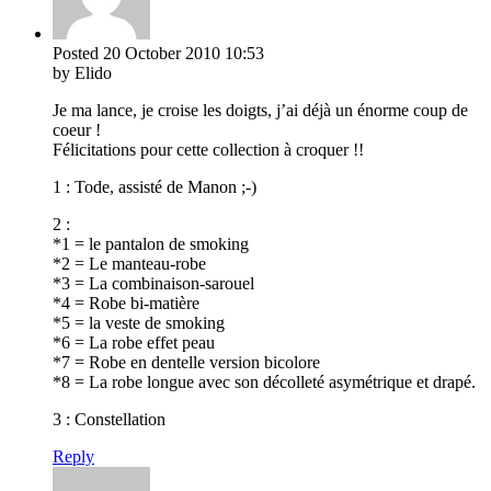
Posted
20 October 2010
10:53
by Elido
Je ma lance, je croise les doigts, j’ai déjà un énorme coup de
coeur !
Félicitations pour cette collection à croquer !!
1 : Tode, assisté de Manon ;-)
2 :
*1 = le pantalon de smoking
*2 = Le manteau-robe
*3 = La combinaison-sarouel
*4 = Robe bi-matière
*5 = la veste de smoking
*6 = La robe effet peau
*7 = Robe en dentelle version bicolore
*8 = La robe longue avec son décolleté asymétrique et drapé.
3 : Constellation
Reply