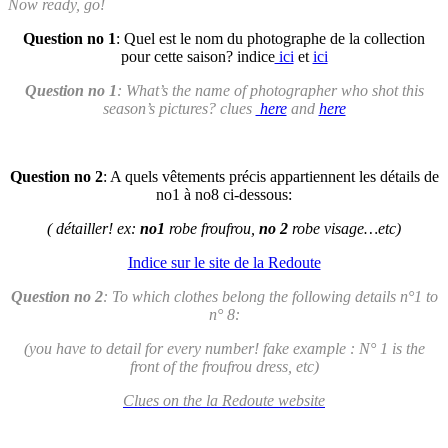
Now ready, go!
Question no 1
: Quel est le nom du photographe de la collection
pour cette saison? indice
ici
et
ici
Question no 1
: What’s the name of photographer who shot this
season’s pictures? clues
here
and
here
Question no 2
: A quels vêtements précis appartiennent les détails de
no1 à no8 ci-dessous:
( détailler! ex:
no1
robe froufrou,
no 2
robe visage…etc)
Indice sur le site de la Redoute
Question no 2
: To which clothes belong the following details n°1 to
n° 8:
(you have to detail for every number! fake example : N° 1 is the
front of the froufrou dress, etc)
Clues on the la Redoute website