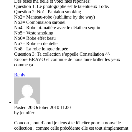
Des bises ma belle et voici mes réponses:
Question 1: Le photographe est le talentueux Tode.
Question 2: No1=Pantalon smoking
No2= Manteau-robe (subliiime by the way)
No3= Combinaison sarouel
No4= Robe bi-matière avec le détail en sequin
No5= Veste smoking
No6= Robe effet beau
No7= Robe en dentelle
No8= La robe longue drapée
Question 3: Ta collection s’appelle Constellation ^^
Encore BRAVO et continue de nous faire briller les yeux
comme ça.
Reply
Posted
20 October 2010
11:00
by jennifer
Coucou , tout d’aord je tiens à te féliciter pour ta nouvelle
collection , comme celle précédente elle est tout simplememnt