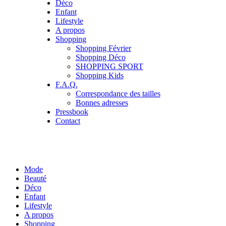
Déco
Enfant
Lifestyle
A propos
Shopping
Shopping Février
Shopping Déco
SHOPPING SPORT
Shopping Kids
F.A.Q.
Correspondance des tailles
Bonnes adresses
Pressbook
Contact
Mode
Beauté
Déco
Enfant
Lifestyle
A propos
Shopping