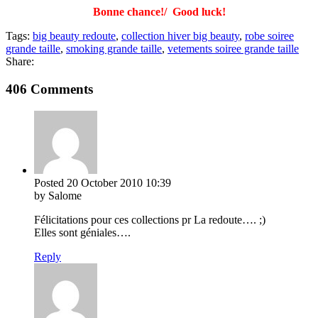
Bonne chance!/ Good luck!
Tags:
big beauty redoute
,
collection hiver big beauty
,
robe soiree
grande taille
,
smoking grande taille
,
vetements soiree grande taille
Share:
406 Comments
Posted
20 October 2010
10:39
by Salome
Félicitations pour ces collections pr La redoute…. ;)
Elles sont géniales….
Reply