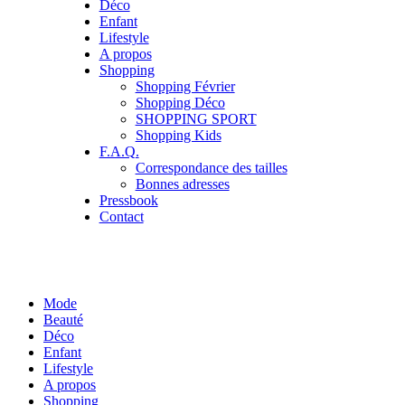
Déco
Enfant
Lifestyle
A propos
Shopping
Shopping Février
Shopping Déco
SHOPPING SPORT
Shopping Kids
F.A.Q.
Correspondance des tailles
Bonnes adresses
Pressbook
Contact
Mode
Beauté
Déco
Enfant
Lifestyle
A propos
Shopping