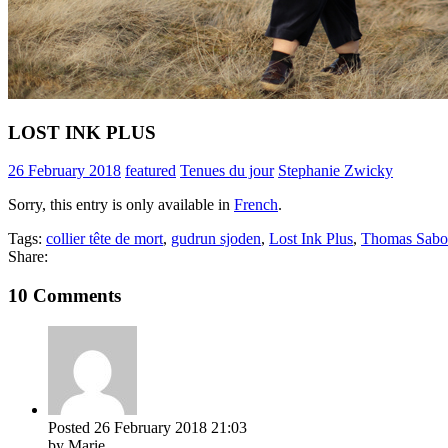
LOST INK PLUS
26 February 2018
featured
Tenues du jour
Stephanie Zwicky
Sorry, this entry is only available in
French
.
Tags:
collier tête de mort
,
gudrun sjoden
,
Lost Ink Plus
,
Thomas Sabo
Share:
10 Comments
Posted
26 February 2018
21:03
by Marie