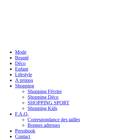
Mode
Beauté
Déco
Enfant
Lifestyle
A propos
Shopping
Shopping Février
Shopping Déco
SHOPPING SPORT
Shopping Kids
F.A.Q.
Correspondance des tailles
Bonnes adresses
Pressbook
Contact