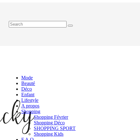
Mode
Beauté
Déco
Enfant
Lifestyle
A propos
Shopping
Shopping Février
Shopping Déco
SHOPPING SPORT
Shopping Kids
F.A.Q.