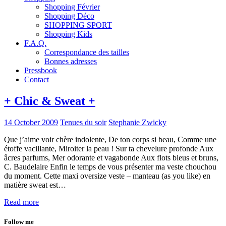
Shopping Février
Shopping Déco
SHOPPING SPORT
Shopping Kids
F.A.Q.
Correspondance des tailles
Bonnes adresses
Pressbook
Contact
+ Chic & Sweat +
14 October 2009
Tenues du soir
Stephanie Zwicky
Que j’aime voir chère indolente, De ton corps si beau, Comme une
étoffe vacillante, Miroiter la peau ! Sur ta chevelure profonde Aux
âcres parfums, Mer odorante et vagabonde Aux flots bleus et bruns,
C. Baudelaire Enfin le temps de vous présenter ma veste chouchou
du moment. Cette maxi oversize veste – manteau (as you like) en
matière sweat est…
Read more
Follow me