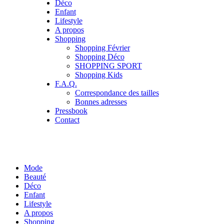
Déco
Enfant
Lifestyle
A propos
Shopping
Shopping Février
Shopping Déco
SHOPPING SPORT
Shopping Kids
F.A.Q.
Correspondance des tailles
Bonnes adresses
Pressbook
Contact
Mode
Beauté
Déco
Enfant
Lifestyle
A propos
Shopping