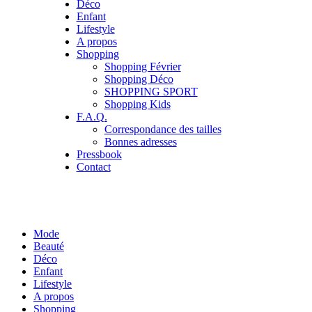
Déco
Enfant
Lifestyle
A propos
Shopping
Shopping Février
Shopping Déco
SHOPPING SPORT
Shopping Kids
F.A.Q.
Correspondance des tailles
Bonnes adresses
Pressbook
Contact
Mode
Beauté
Déco
Enfant
Lifestyle
A propos
Shopping