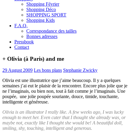
Shopping Février
Shopping Déco
SHOPPING SPORT
Shopping Kids
F.A.Q.
Correspondance des tailles
Bonnes adresses
Pressbook
Contact
+ Olivia (à Paris) and me
29 August 2009
Les bons plans
Stephanie Zwicky
Olivia est une illustratrice que j’aime beaucoup. Il y a quelques
semaines j’ai eut le plaisir de la rencontrer. Encore plus jolie que je
ne l’imaginais, ou bien non, tout à fait comme je l’imaginais. Une
poupée, une jolie poupée souriante, douce, timide, touchante,
intelligente et généreuse.
Olivia is an illustrator I really like. A few weeks ago, I was lucky
enough to meet her. Even cuter that I thought she already was, or
maybe not, exactly like I thought she would be! A beautiful doll,
smiling, shy, touching, intelligent and generous.