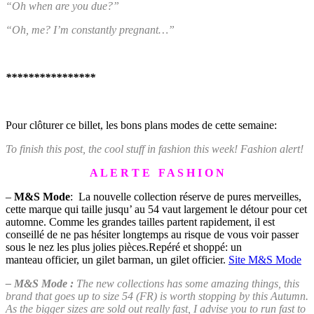
“Oh when are you due?”
“Oh, me? I’m constantly pregnant…”
****************
Pour clôturer ce billet, les bons plans modes de cette semaine:
To finish this post, the cool stuff in fashion this week! Fashion alert!
A L E R T E F A S H I O N
–
M&S Mode
: La nouvelle collection réserve de pures merveilles,
cette marque qui taille jusqu’ au 54 vaut largement le détour pour cet
automne. Comme les grandes tailles partent rapidement, il est
conseillé de ne pas hésiter longtemps au risque de vous voir passer
sous le nez les plus jolies pièces.Repéré et shoppé: un
manteau officier, un gilet barman, un gilet officier.
Site M&S Mode
– M&S Mode :
The new collections has some amazing things, this
brand that goes up to size 54 (FR) is worth stopping by this Autumn.
As the bigger sizes are sold out really fast, I advise you to run fast to