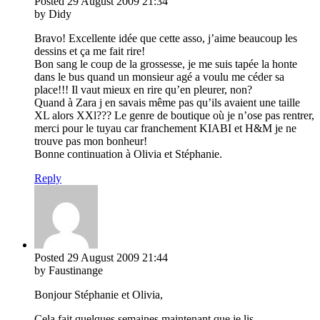
Posted
29 August 2009
21:34
by Didy
Bravo! Excellente idée que cette asso, j’aime beaucoup les
dessins et ça me fait rire!
Bon sang le coup de la grossesse, je me suis tapée la honte
dans le bus quand un monsieur agé a voulu me céder sa
place!!! Il vaut mieux en rire qu’en pleurer, non?
Quand à Zara j en savais même pas qu’ils avaient une taille
XL alors XXl??? Le genre de boutique où je n’ose pas rentrer,
merci pour le tuyau car franchement KIABI et H&M je ne
trouve pas mon bonheur!
Bonne continuation à Olivia et Stéphanie.
Reply
Posted
29 August 2009
21:44
by Faustinange
Bonjour Stéphanie et Olivia,
Cela fait quelques semaines maintenant que je lis