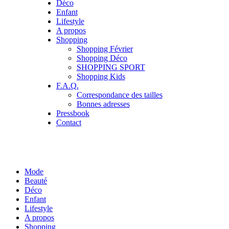
Déco
Enfant
Lifestyle
A propos
Shopping
Shopping Février
Shopping Déco
SHOPPING SPORT
Shopping Kids
F.A.Q.
Correspondance des tailles
Bonnes adresses
Pressbook
Contact
Mode
Beauté
Déco
Enfant
Lifestyle
A propos
Shopping