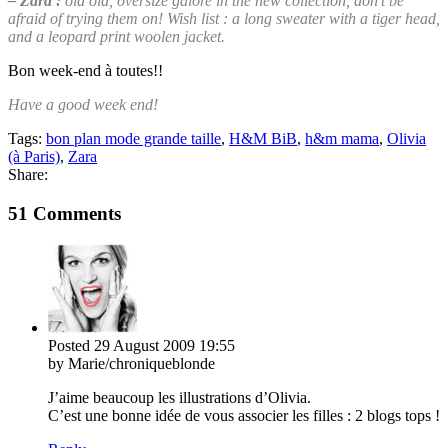
– Zara :
ola ola, oversize galore in the new collection, don’t be
afraid of trying them on! Wish list : a long sweater with a tiger head,
and a leopard print woolen jacket.
Bon week-end à toutes!!
Have a good week end!
Tags:
bon plan mode grande taille
,
H&M BiB
,
h&m mama
,
Olivia
(à Paris)
,
Zara
Share:
51 Comments
Posted
29 August 2009
19:55
by Marie/chroniqueblonde
J’aime beaucoup les illustrations d’Olivia.
C’est une bonne idée de vous associer les filles : 2 blogs tops !