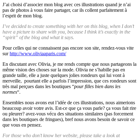
J’ai choisi d’associer mon blog avec ces illustrations quand je n’ai
pas de photos à vous faire partager, car ils collent parfaitement à
l’esprit de mon blog.
I’ve decided to create something with her on this blog, when I don’t
have a picture to share with you, because I think it’s exactly in the
“spirit” of the blog and what it says.
Pour celles qui ne connaissent pas encore son site, rendez-vous vite
sur
http://www.oliviaaparis.com/
En discutant avec Olivia, je me rends compte que nous partageons la
même vision des choses sur la mode. Olivia ne s’habille pas en
grande taille, elle a juste quelques jolies rondeurs qui lui vont à
merveille, pourtant elle a parfois l’impression, que ces rondeurs sont
très mal perçues dans les boutiques “
pour filles bien dans les
normes
“.
Ensembles nous avons eut l’idée de ces illustrations, nous aimerions
beaucoup avoir votre avis. Est-ce que ça vous parle? ça vous fait rire
ou pleurer? avez-vous vécu des situations similaires (pas forcement
dans les boutiques de fringues), bref nous avons besoin de savoir ce
que vous en pensez.
For those who don’t know her website, please take a look at