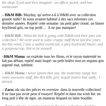
the shop. Eyed and then shopped : an officer jacket, and two
waistcoats.
–
H&M BiB:
Mayday, qu’arrive-t-il à H&M avec sa collection
grande taille? ils nous avaient habitué à des sacs informes ces
dernière années. Repéré cette semaine :un petit gilet clouté, un blaser
boyfriend gris, un top perlé… A ne pas manquer!
– H&M BiB :
What the hell is going with H&M and their plus size
collection? We were used to some crappy stuff these last few years,
but this week, I saw a nailed waistcoat, a grey boyfriend blazer, and
a gorgeous top. Not to be missed!
–
H&M Mama
: on exploite tous les filons, et le rayon maternité ne
fait pas défaut, repéré mais loupé: un petit boléro tout en sequins gris
argenté mat, sublime.
– H&M Mama :
never ignore that one, the maternity range has
some awesome stuff, like this litlle grey sequin bolero that sadly, I
missed.
–
Zara:
ola ola des pièces en oversize dans la nouvelle collection!
Il ne faut pas avoir peur d’essayer! Repéré et dans ma wish list: un
long pull à tête de tigre, un manteau léopard en laine bouillie.