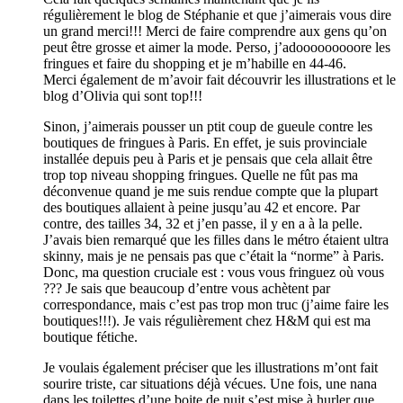
régulièrement le blog de Stéphanie et que j’aimerais vous dire
un grand merci!!! Merci de faire comprendre aux gens qu’on
peut être grosse et aimer la mode. Perso, j’adooooooooore les
fringues et faire du shopping et je m’habille en 44-46.
Merci également de m’avoir fait découvrir les illustrations et le
blog d’Olivia qui sont top!!!
Sinon, j’aimerais pousser un ptit coup de gueule contre les
boutiques de fringues à Paris. En effet, je suis provinciale
installée depuis peu à Paris et je pensais que cela allait être
trop top niveau shopping fringues. Quelle ne fût pas ma
déconvenue quand je me suis rendue compte que la plupart
des boutiques allaient à peine jusqu’au 42 et encore. Par
contre, des tailles 34, 32 et j’en passe, il y en a à la pelle.
J’avais bien remarqué que les filles dans le métro étaient ultra
skinny, mais je ne pensais pas que c’était la “norme” à Paris.
Donc, ma question cruciale est : vous vous fringuez où vous
??? Je sais que beaucoup d’entre vous achètent par
correspondance, mais c’est pas trop mon truc (j’aime faire les
boutiques!!!). Je vais régulièrement chez H&M qui est ma
boutique fétiche.
Je voulais également préciser que les illustrations m’ont fait
sourire triste, car situations déjà vécues. Une fois, une nana
dans les toilettes d’une boite de nuit s’est mise à hurler que