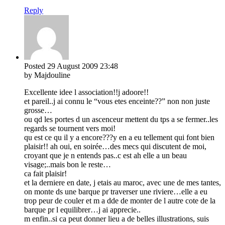
Reply
Posted
29 August 2009
23:48
by Majdouline
Excellente idee l association!!j adoore!!
et pareil..j ai connu le “vous etes enceinte??” non non juste
grosse…
ou qd les portes d un ascenceur mettent du tps a se fermer..les
regards se tournent vers moi!
qu est ce qu il y a encore???y en a eu tellement qui font bien
plaisir!! ah oui, en soirée…des mecs qui discutent de moi,
croyant que je n entends pas..c est ah elle a un beau
visage;..mais bon le reste…
ca fait plaisir!
et la derniere en date, j etais au maroc, avec une de mes tantes,
on monte ds une barque pr traverser une riviere…elle a eu
trop peur de couler et m a dde de monter de l autre cote de la
barque pr l equilibrer…j ai apprecie..
m enfin..si ca peut donner lieu a de belles illustrations, suis