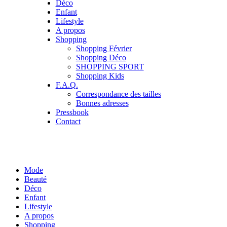
Déco
Enfant
Lifestyle
A propos
Shopping
Shopping Février
Shopping Déco
SHOPPING SPORT
Shopping Kids
F.A.Q.
Correspondance des tailles
Bonnes adresses
Pressbook
Contact
Mode
Beauté
Déco
Enfant
Lifestyle
A propos
Shopping