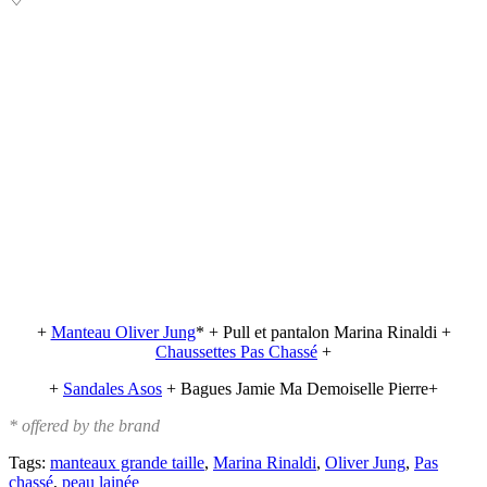
+
Manteau Oliver Jung
* + Pull et pantalon Marina Rinaldi +
Chaussettes Pas Chassé
+
+
Sandales Asos
+
Bagues Jamie Ma Demoiselle Pierre
+
* offered by the brand
Tags:
manteaux grande taille
,
Marina Rinaldi
,
Oliver Jung
,
Pas
chassé
,
peau lainée