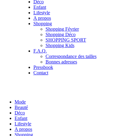
Déco
Enfant
Lifestyle
A propos
Shopping
Shopping Février
Shopping Déco
SHOPPING SPORT
Shopping Kids
F.A.Q.
Correspondance des tailles
Bonnes adresses
Pressbook
Contact
Mode
Beauté
Déco
Enfant
Lifestyle
A propos
Shopping