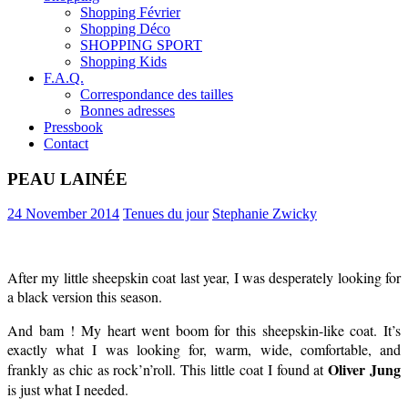
Shopping Février
Shopping Déco
SHOPPING SPORT
Shopping Kids
F.A.Q.
Correspondance des tailles
Bonnes adresses
Pressbook
Contact
PEAU LAINÉE
24 November 2014
Tenues du jour
Stephanie Zwicky
After my little sheepskin coat last year, I was desperately looking for
a black version this season.
And bam ! My heart went boom for this sheepskin-like coat. It’s
exactly what I was looking for, warm, wide, comfortable, and
Oliver Jung
frankly as chic as rock’n’roll. This little coat I found at
is just what I needed.