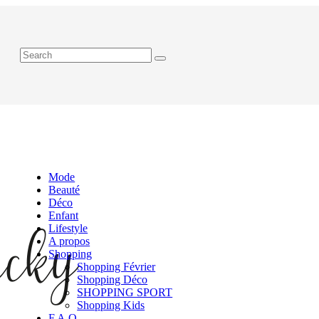
Mode
Beauté
Déco
Enfant
Lifestyle
A propos
Shopping
Shopping Février
Shopping Déco
SHOPPING SPORT
Shopping Kids
F.A.Q.