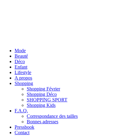
Mode
Beauté
Déco
Enfant
Lifestyle
A propos
Shopping
Shopping Février
Shopping Déco
SHOPPING SPORT
Shopping Kids
F.A.Q.
Correspondance des tailles
Bonnes adresses
Pressbook
Contact