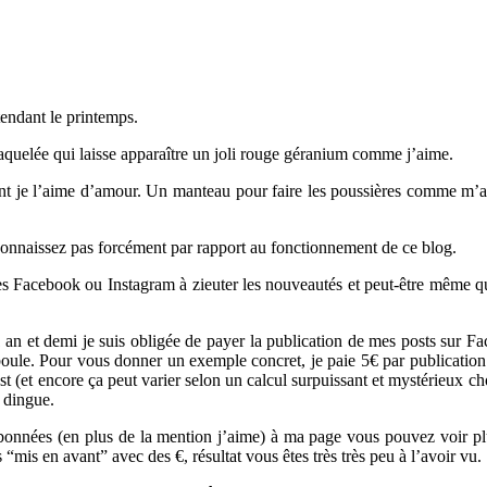
endant le printemps.
raquelée qui laisse apparaître un joli rouge géranium comme j’aime.
t je l’aime d’amour. Un manteau pour faire les poussières comme m’a sou
connaissez pas forcément par rapport au fonctionnement de ce blog.
acebook ou Instagram à zieuter les nouveautés et peut-être même que c
n et demi je suis obligée de payer la publication de mes posts sur Face
ule. Pour vous donner un exemple concret, je paie 5€ par publication 
(et encore ça peut varier selon un calcul surpuissant et mystérieux ch
 dingue.
 abonnées (en plus de la mention j’aime) à ma page vous pouvez voir plu
 “mis en avant” avec des €, résultat vous êtes très très peu à l’avoir vu.