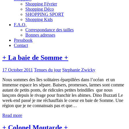
Shopping Février
Shopping Déco
SHOPPING SPORT
Shopping Kids
F.A.Q.
Correspondance des tailles
Bonnes adresses
Pressbook
Contact
+ La baie de Somme +
17 October 2011
Tenues du jour
Stephanie Zwicky
Nous sommes des îles solitaires éparpillées dans l’océan et un
immense espace les sépare. Baisers, promesses, larmes sont comme
autant de petits ponts, de ridicules petites brindilles que nous
lançons depuis le rivage pour franchir les abimes. Dino Buzzati Le
week-end passé je me réchauffais le coeur en baie de Somme. Une
région que je ne connaissais pas et que…
Read more
+ Colonel Moutarde +