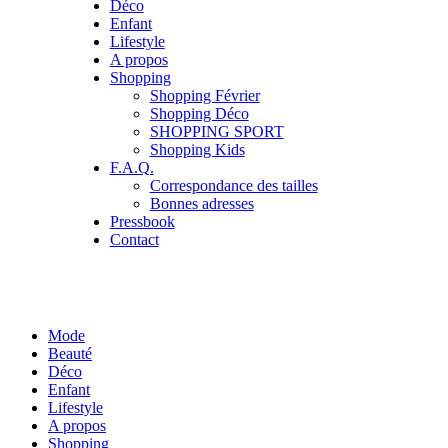
Déco
Enfant
Lifestyle
A propos
Shopping
Shopping Février
Shopping Déco
SHOPPING SPORT
Shopping Kids
F.A.Q.
Correspondance des tailles
Bonnes adresses
Pressbook
Contact
Mode
Beauté
Déco
Enfant
Lifestyle
A propos
Shopping