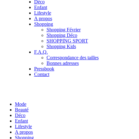
Déco
Enfant
Lifestyle
A propos
Shopping
Shopping Février
Shopping Déco
SHOPPING SPORT
Shopping Kids
F.A.Q.
Correspondance des tailles
Bonnes adresses
Pressbook
Contact
Mode
Beauté
Déco
Enfant
Lifestyle
A propos
Shopping