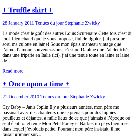
+ Truffle skirt +
28 January 2011
Tenues du jour
Stephanie Zwicky
La mode c’est le goût des autres Louis Scutenaire Cette fois c’est du
look bien chaud que je vous propose, fini de rigoler, j’ai presque
sorti ma culotte en laine! Sous mon épais manteau vintage que
j’aime d’amour, souvenez-vous, c’est un Daphne que j’ai déniché
dans une friperie en Italie (ici), j’ai une tenue toute en laine et laine
de…
Read more
+ Once upon a time +
21 December 2010
Tenues du jour
Stephanie Zwicky
Cry Baby – Janis Joplin Il y a plusieurs années, mon père me
bassinait avec des chanteurs que je prenais pour des hippies
pouilleux et déjantés, à mille lieux de ce que j’aimais à l’époque où
seul était roi et reine Mon Petit Poney et Barbie, un pays bien rose
dans lequel j’évoluais petite. Pourtant mon père insistait, il me
faisait grimper sur…