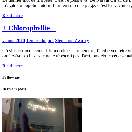
Le dernier mot de la liberté, c’est l’égoïsme G. De Nerval Un air de Lu
m’agite du popotin autour d’un feu sur cette plage. C’est les vacanc
Read more
+ Chlorophyllie +
7 June 2010
Tenues du jour
Stephanie Zwicky
C’est le commencement, le monde est à repeindre, l’herbe veut être ve
oreilles/yeux chastes je ne le répèterai pas! Bref, on débute cette s
Read more
Follow me
Derniers posts