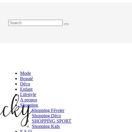
Mode
Beauté
Déco
Enfant
Lifestyle
A propos
Shopping
Shopping Février
Shopping Déco
SHOPPING SPORT
Shopping Kids
F.A.Q.