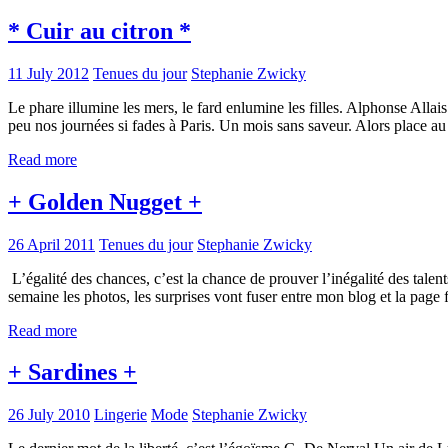
* Cuir au citron *
11 July 2012
Tenues du jour
Stephanie Zwicky
Le phare illumine les mers, le fard enlumine les filles. Alphonse All
peu nos journées si fades à Paris. Un mois sans saveur. Alors place au
Read more
+ Golden Nugget +
26 April 2011
Tenues du jour
Stephanie Zwicky
L’égalité des chances, c’est la chance de prouver l’inégalité des talent
semaine les photos, les surprises vont fuser entre mon blog et la page
Read more
+ Sardines +
26 July 2010
Lingerie
Mode
Stephanie Zwicky