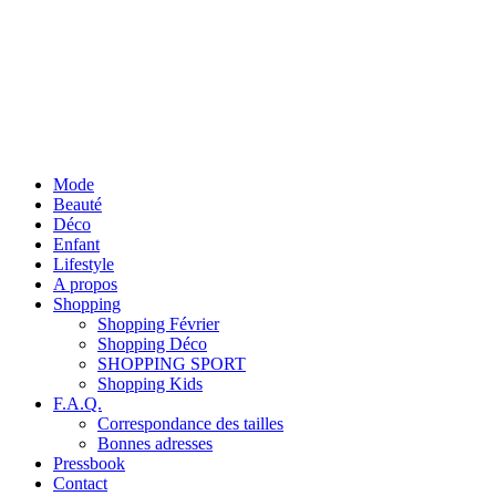
Mode
Beauté
Déco
Enfant
Lifestyle
A propos
Shopping
Shopping Février
Shopping Déco
SHOPPING SPORT
Shopping Kids
F.A.Q.
Correspondance des tailles
Bonnes adresses
Pressbook
Contact