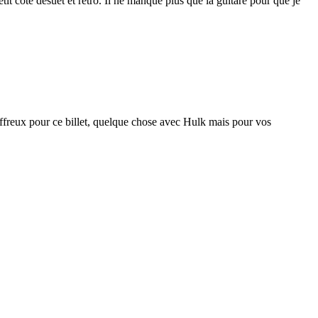
it côté désuet et rétro. Il ne manque plus que la guitare pour que je
affreux pour ce billet, quelque chose avec Hulk mais pour vos