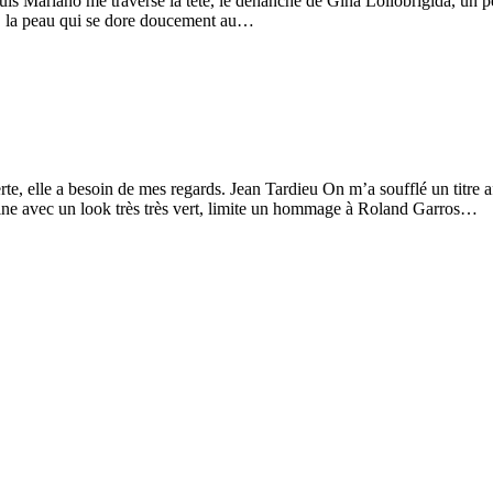
is Mariano me traverse la tête, le déhanché de Gina Lollobrigida, un pet
es, la peau qui se dore doucement au…
rte, elle a besoin de mes regards. Jean Tardieu On m’a soufflé un titre 
emaine avec un look très très vert, limite un hommage à Roland Garros…