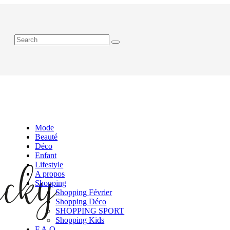
Mode
Beauté
Déco
Enfant
Lifestyle
A propos
Shopping
Shopping Février
Shopping Déco
SHOPPING SPORT
Shopping Kids
F.A.Q.