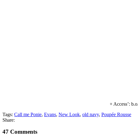
+ Access’: b.o
Tags:
Call me Ponie
,
Evans
,
New Look
,
old navy
,
Poupée Rousse
Share:
47 Comments