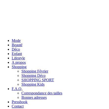
Mode
Beauté
Déco
Enfant
Lifestyle
A propos
Shopping
Shopping Février
Shopping Déco
SHOPPING SPORT
Shopping Kids
F.A.Q.
Correspondance des tailles
Bonnes adresses
Pressbook
Contact