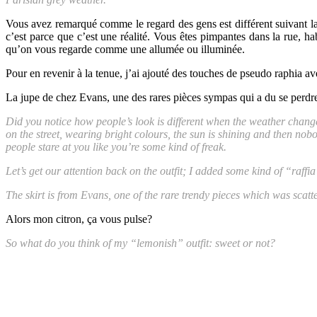
Vous avez remarqué comme le regard des gens est différent suivant la 
c’est parce que c’est une réalité. Vous êtes pimpantes dans la rue, habi
qu’on vous regarde comme une allumée ou illuminée.
Pour en revenir à la tenue, j’ai ajouté des touches de pseudo raphia a
La jupe de chez Evans, une des rares pièces sympas qui a du se perdre 
Did you notice how people’s look is different when the weather changes
on the street, wearing bright colours, the sun is shining and then no
people stare at you like you’re some kind of freak.
Let’s get our attention back on the outfit; I added some kind of “raff
The skirt is from Evans, one of the rare trendy pieces which was scatte
Alors mon citron, ça vous pulse?
So what do you think of my “lemonish” outfit: sweet or not?