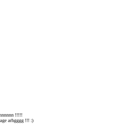
nnnnnnn !!!!!
uage arhgggg !!! :)