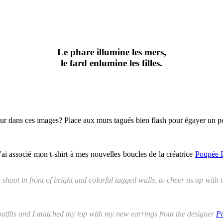
Le phare illumine les mers,
le fard enlumine les filles.
r dans ces images? Place aux murs tagués bien flash pour égayer un peu
j’ai associé mon t-shirt à mes nouvelles boucles de la créatrice
Poupée 
 shoot in front of bright and colorful tagged walls, to cheer us up with
 outfits and I matched my top with my new earrings from the designer
P