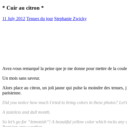
* Cuir au citron *
11 July 2012
Tenues du jour
Stephanie Zwicky
Avez-vous remarqué la peine que je me donne pour mettre de la couleu
Un mois sans saveur.
Alors place au citron, un joli jaune qui pulse la moindre des tenues, 
parisienne.
Did you notice how much I tried to bring colors in these photos? Let’s
A tasteless and dull month.
So let’s go for “lemonish”! A beautiful yellow color which rocks any
Parisian grey weather.