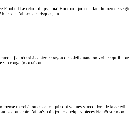
tave Flaubert Le retour du pyjama! Boudiou que cela fait du bien de se gl
 Ah je sais j’ai pris des risques, un…
ment j’ai réussi à capter ce rayon de soleil quand on voit ce qu’il nous
 le vin rouge (mot tabou…
 immense merci à toutes celles qui sont venues samedi lors de la 8e édi
n’ont pas pu venir, j’ai prévu d’ajouter quelques pièces bientôt sur mon…