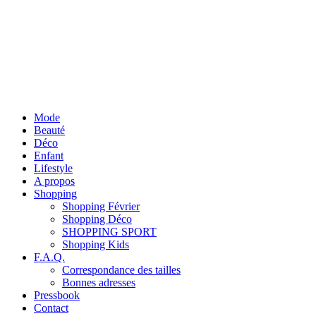
Mode
Beauté
Déco
Enfant
Lifestyle
A propos
Shopping
Shopping Février
Shopping Déco
SHOPPING SPORT
Shopping Kids
F.A.Q.
Correspondance des tailles
Bonnes adresses
Pressbook
Contact