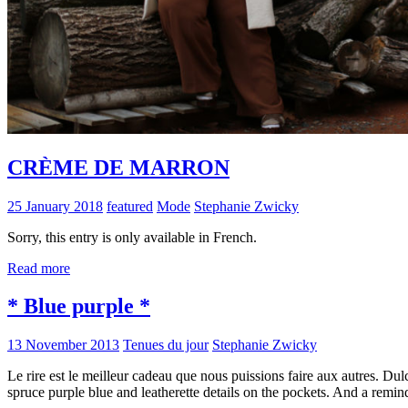
CRÈME DE MARRON
25 January 2018
featured
Mode
Stephanie Zwicky
Sorry, this entry is only available in French.
Read more
* Blue purple *
13 November 2013
Tenues du jour
Stephanie Zwicky
Le rire est le meilleur cadeau que nous puissions faire aux autres. D
spruce purple blue and leatherette details on the pockets. And a remin