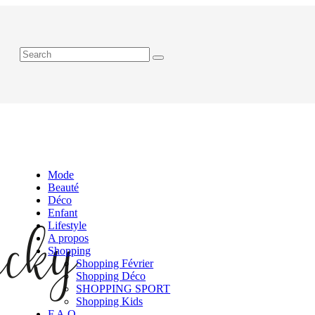
Mode
Beauté
Déco
Enfant
Lifestyle
A propos
Shopping
Shopping Février
Shopping Déco
SHOPPING SPORT
Shopping Kids
F.A.Q.