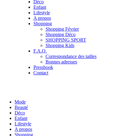
Déco
Enfant
Lifestyle
A propos
Shopping
Shopping Février
Shopping Déco
SHOPPING SPORT
Shopping Kids
F.A.Q.
Correspondance des tailles
Bonnes adresses
Pressbook
Contact
Mode
Beauté
Déco
Enfant
Lifestyle
A propos
Shopping