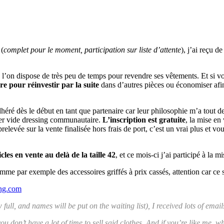
 (
complet pour le moment, participation sur liste d’attente
), j’ai reçu 
ue l’on dispose de très peu de temps pour revendre ses vêtements. Et s
e pour réinvestir par la suite
dans d’autres pièces ou économiser afin
 adhéré dès le début en tant que partenaire car leur philosophie m’a tout de
 1er vide dressing communautaire.
L’inscription est gratuite
, la mise en
levée sur la vente finalisée hors frais de port, c’est un vrai plus et vou
cles en vente au delà de la taille 42
, et ce mois-ci j’ai participé à la 
comme par exemple des accessoires griffés à prix cassés, attention car ce 
ing.com
ull, and names will be put on the waiting list), I received lots of email
if you don’t have a lot of time to sell said clothes. And if you’re like