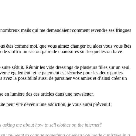
de nombreux mails qui me demandaient comment revendre ses fringues
i vous êtes comme moi, que vous aimez changer ou alors vous vous êtes
 de s’offrir un sac ou paire de chaussures sur lesquelles on bave
 suite séduit. Réunir les vide dressings de plusieurs filles sur un seul
 vente également, et le paiement est sécurisé pour les deux parties.
s avez la possibilité aussi de parrainer vos amies et d’ainsi créer un
mise en lumière des ces articles dans une newsletter.
site peut vite devenir une addiction, je vous aurai prévenu!!
s asking me about how to sell clothes on the internet?
 me, when you want to change something or when you made a mistake in a