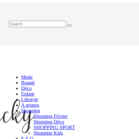
Mode
Beauté
Déco
Enfant
Lifestyle
A propos
Shopping
Shopping Février
Shopping Déco
SHOPPING SPORT
Shopping Kids
F.A.Q.