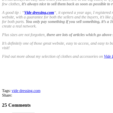
few clothes,
it’s always nice to sell them back as soon as possible to
A good tip : “
Vide dressing.com
“, it opened a year ago, I registered
website, with a guarantee for both the sellers and the buyers, it’s like
for both parts.
You only pay something if you sell something, it’s a 1
create a real network.
Plus sizes are not forgotten,
there are lots of articles which go abov
It’s definitely one of those great website, easy to access, and easy to b
visit!
Find out more about my selection of clothes and accessories on
Vide 
Tags:
vide dressing.com
Share:
25 Comments