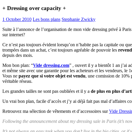
+ Dressing over capacity +
1 October 2010
Les bons plans
Stephanie Zwicky
Suite à l’annonce de l’organisation de mon vide dressing privé à Paris
sur internet?
Ce n’est pas toujours évident lorsqu’on n’habite pas la capitale ou q
trompées dans un achat, c’est toujours agréable de pouvoir les
revendr
depuis des mois.
Mon bon plan: “
Vide dressing.com
” , ouvert il y a bientôt 1 an j’ai
et même site avec une garantie pour les acheteurs et les vendeurs, le
Vous ne
payez que si votre objet est vendu
, une comission de 10% pre
véritable réseau.
Les grandes tailles ne sont pas oubliées et il y a
de plus en plus d’arti
Un vrai bon plan, facile d’accès et j’y ai déjà fait pas mal d’affaires 
Retrouvez ma sélection de vêtements et d’accessoires sur
Vide Dress
Following the announcement about my dressing sale in Paris (it’s now f
It’s not always an easy task when you don’t live in the big cities, or 