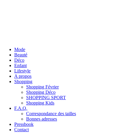
Mode
Beauté
Déco
Enfant
Lifestyle
A propos
Shopping
Shopping Février
Shopping Déco
SHOPPING SPORT
Shopping Kids
F.A.Q.
Correspondance des tailles
Bonnes adresses
Pressbook
Contact