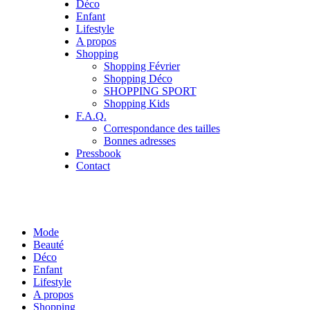
Déco
Enfant
Lifestyle
A propos
Shopping
Shopping Février
Shopping Déco
SHOPPING SPORT
Shopping Kids
F.A.Q.
Correspondance des tailles
Bonnes adresses
Pressbook
Contact
Mode
Beauté
Déco
Enfant
Lifestyle
A propos
Shopping