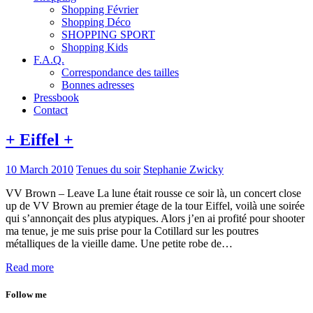
Shopping Février
Shopping Déco
SHOPPING SPORT
Shopping Kids
F.A.Q.
Correspondance des tailles
Bonnes adresses
Pressbook
Contact
+ Eiffel +
10 March 2010
Tenues du soir
Stephanie Zwicky
VV Brown – Leave La lune était rousse ce soir là, un concert close
up de VV Brown au premier étage de la tour Eiffel, voilà une soirée
qui s’annonçait des plus atypiques. Alors j’en ai profité pour shooter
ma tenue, je me suis prise pour la Cotillard sur les poutres
métalliques de la vieille dame. Une petite robe de…
Read more
Follow me