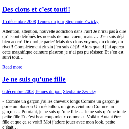
Des clous et c’est tout!!
15 décembre 2008
Tenues du jour
Stephanie Zwicky
Attention, attention, nouvelle addiction dans l’air! Je n’irai pas à dire
qu’ils ont détrônés les noeuds de mon coeur, mais…. J’en suis déjà
bien accro! De quoi je parle? Mais des clous voyons, du clouté, du
rivet!! Complétement zinzin j’en suis déjà!! Alors quand j’ai aperçu
cette magnifique ceinture plastron je n’ai pas pu résister. Et s’en est
suivi tout…
Read more
Je ne suis qu’une fille
6 décembre 2008
Tenues du jour
Stephanie Zwicky
« Comme un garçon j’ai les cheveux longs Comme un garçon je
porte un blouson Un médaillon, un gros ceinturon Comme un
garçon … Pourtant, je ne suis qu’une fille … Je ne suis qu’une toute
petite fille Et c’est beaucoup mieux comme ca Voilà » Autant être
fille et que ça se voit!! Moi j’adore jouer avec mon look, petite
c’était…