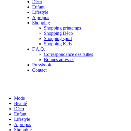
Déco
Enfant
Lifestyle
A propos
Shopping
Shopping printemps
Shopping Déco
Shopping sport
Shopping Kids
F.A.Q.
Correspondance des tailles
Bonnes adresses
Pressbook
Contact
Mode
Beauté
Déco
Enfant
Lifestyle
A propos
Shopping