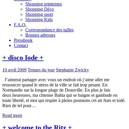
Shopping printemps
Shopping Déco
Shopping sport
Shopping Kids
F.A.Q.
Correspondance des tailles
Bonnes adresses
Pressbook
Contact
+ disco Iode +
10 avril 2009
Tenues du jour
Stephanie Zwicky
J’aimerai partager avec vous un endroit où j’aime aller me
ressourcer quand le stress de la ville se fait trop pesant. En
Normandie sur la longue plage de Deauville. En plus je fais
deux heureuses, ma chienne Bahia qui se baigne et gambade en
toute liberté, et moi qui respire à pleins poumons cet air frais et iodé.
Rien de tel pour…
Read more
+ welcome to the Ritz +