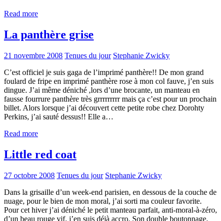
Read more
La panthère grise
21 novembre 2008
Tenues du jour
Stephanie Zwicky
C’est officiel je suis gaga de l’imprimé panthère!! De mon grand
foulard de fripe en imprimé panthère rose à mon col fauve, j’en suis
dingue. J’ai même déniché ,lors d’une brocante, un manteau en
fausse fourrure panthère très grrrrrrrrr mais ça c’est pour un prochain
billet. Alors lorsque j’ai découvert cette petite robe chez Dorohty
Perkins, j’ai sauté dessus!! Elle a…
Read more
Little red coat
27 octobre 2008
Tenues du jour
Stephanie Zwicky
Dans la grisaille d’un week-end parisien, en dessous de la couche de
nuage, pour le bien de mon moral, j’ai sorti ma couleur favorite.
Pour cet hiver j’ai déniché le petit manteau parfait, anti-moral-à-zéro,
d’un beau rouge vif, j’en suis déjà accro. Son double boutonnage,