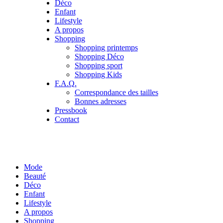
Déco
Enfant
Lifestyle
A propos
Shopping
Shopping printemps
Shopping Déco
Shopping sport
Shopping Kids
F.A.Q.
Correspondance des tailles
Bonnes adresses
Pressbook
Contact
Mode
Beauté
Déco
Enfant
Lifestyle
A propos
Shopping