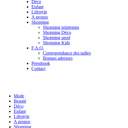
Déco
Enfant
Lifestyle
A propos
Shopping
Shopping printemps
Shopping Déco
Shopping sport
Shopping Kids
F.A.Q.
Correspondance des tailles
Bonnes adresses
Pressbook
Contact
Mode
Beauté
Déco
Enfant
Lifestyle
A propos
Shopping