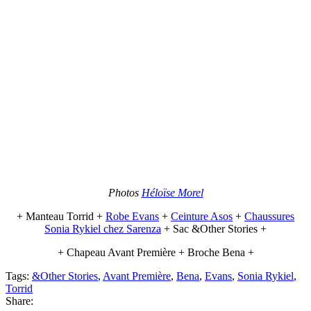
Photos
Héloïse Morel
+ Manteau Torrid +
Robe Evans
+
Ceinture Asos
+
Chaussures
Sonia Rykiel chez Sarenza
+ Sac &Other Stories +
+ Chapeau Avant Première + Broche Bena +
Tags:
&Other Stories
,
Avant Première
,
Bena
,
Evans
,
Sonia Rykiel
,
Torrid
Share: