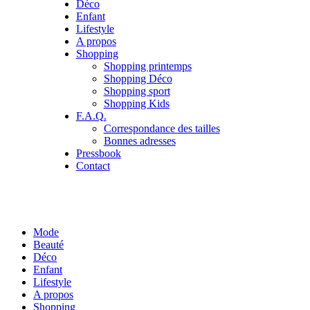
Déco
Enfant
Lifestyle
A propos
Shopping
Shopping printemps
Shopping Déco
Shopping sport
Shopping Kids
F.A.Q.
Correspondance des tailles
Bonnes adresses
Pressbook
Contact
Mode
Beauté
Déco
Enfant
Lifestyle
A propos
Shopping