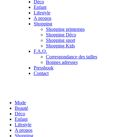
Déco
Enfant
Lifestyle
A propos
Shopping
Shopping printemps
Shopping Déco
Shopping sport
Shopping Kids
F.A.Q.
Correspondance des tailles
Bonnes adresses
Pressbook
Contact
Mode
Beauté
Déco
Enfant
Lifestyle
A propos
Shopping