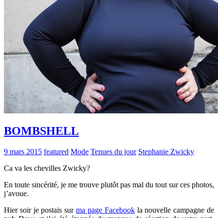
BOMBSHELL
9 mars 2015
featured
Mode
Tenues du jour
Stephanie Zwicky
Ca va les chevilles Zwicky?
En toute sincérité, je me trouve plutôt pas mal du tout sur ces photos,
j’avoue.
Hier soir je postais sur
ma page Facebook
la nouvelle campagne de