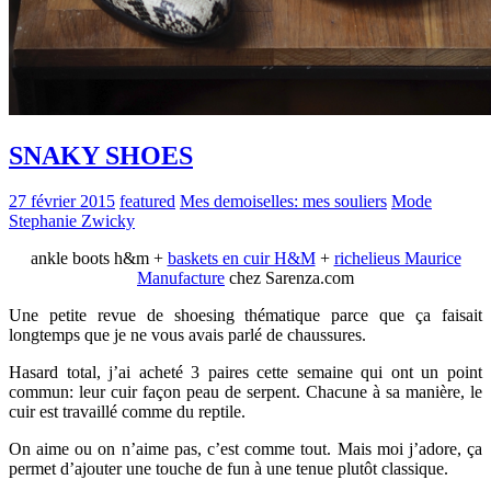
SNAKY SHOES
27 février 2015
featured
Mes demoiselles: mes souliers
Mode
Stephanie Zwicky
ankle boots h&m +
baskets en cuir H&M
+
richelieus Maurice
Manufacture
chez Sarenza.com
Une petite revue de shoesing thématique parce que ça faisait
longtemps que je ne vous avais parlé de chaussures.
Hasard total, j’ai acheté 3 paires cette semaine qui ont un point
commun: leur cuir façon peau de serpent. Chacune à sa manière, le
cuir est travaillé comme du reptile.
On aime ou on n’aime pas, c’est comme tout. Mais moi j’adore, ça
permet d’ajouter une touche de fun à une tenue plutôt classique.