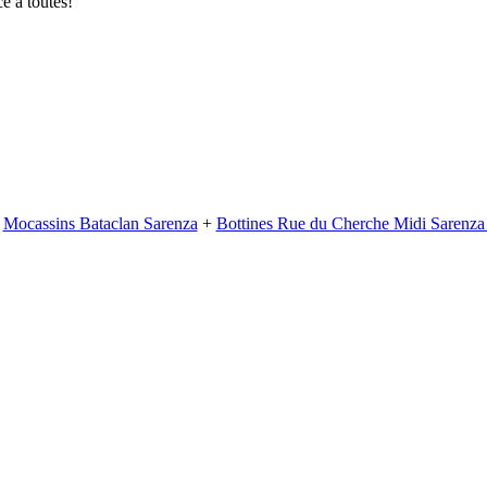
e à toutes!
+
Mocassins Bataclan Sarenza
+
Bottines Rue du Cherche Midi Sarenz