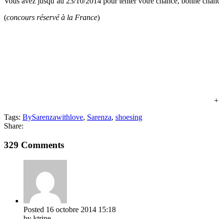
Vous avez jusqu’au 23/10/2014 pour tenter votre chance, bonne chanc
(
concours réservé à la France
)
Tags:
BySarenzawithlove
,
Sarenza
,
shoesing
Share:
329 Comments
Posted
16 octobre 2014
15:18
by ktrine