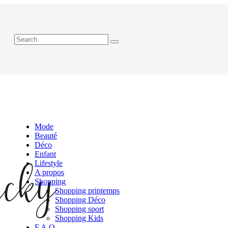
Mode
Beauté
Déco
Enfant
Lifestyle
A propos
Shopping
Shopping printemps
Shopping Déco
Shopping sport
Shopping Kids
F.A.Q.