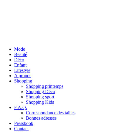
Mode
Beauté
Déco
Enfant
Lifestyle
A propos
Shopping
Shopping printemps
Shopping Déco
Shopping sport
Shopping Kids
F.A.Q.
Correspondance des tailles
Bonnes adresses
Pressbook
Contact