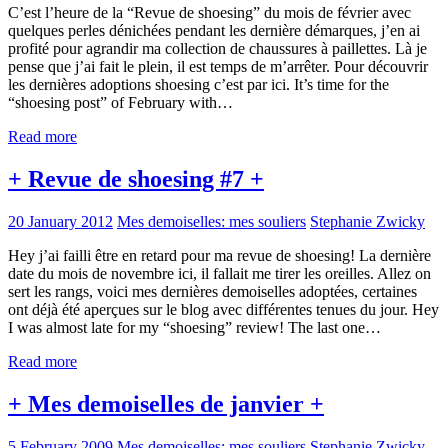
C’est l’heure de la “Revue de shoesing” du mois de février avec
quelques perles dénichées pendant les dernière démarques, j’en ai
profité pour agrandir ma collection de chaussures à paillettes. Là je
pense que j’ai fait le plein, il est temps de m’arrêter. Pour découvrir
les dernières adoptions shoesing c’est par ici. It’s time for the
“shoesing post” of February with…
Read more
+ Revue de shoesing #7 +
20 January 2012
Mes demoiselles: mes souliers
Stephanie Zwicky
Hey j’ai failli être en retard pour ma revue de shoesing! La dernière
date du mois de novembre ici, il fallait me tirer les oreilles. Allez on
sert les rangs, voici mes dernières demoiselles adoptées, certaines
ont déjà été aperçues sur le blog avec différentes tenues du jour. Hey
I was almost late for my “shoesing” review! The last one…
Read more
+ Mes demoiselles de janvier +
5 February 2009
Mes demoiselles: mes souliers
Stephanie Zwicky