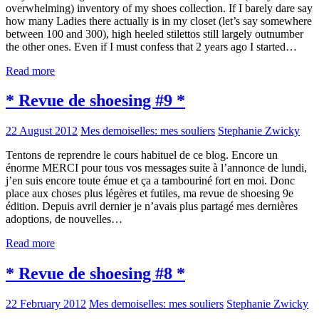
overwhelming) inventory of my shoes collection. If I barely dare say
how many Ladies there actually is in my closet (let’s say somewhere
between 100 and 300), high heeled stilettos still largely outnumber
the other ones. Even if I must confess that 2 years ago I started…
Read more
* Revue de shoesing #9 *
22 August 2012
Mes demoiselles: mes souliers
Stephanie Zwicky
Tentons de reprendre le cours habituel de ce blog. Encore un
énorme MERCI pour tous vos messages suite à l’annonce de lundi,
j’en suis encore toute émue et ça a tambouriné fort en moi. Donc
place aux choses plus légères et futiles, ma revue de shoesing 9e
édition. Depuis avril dernier je n’avais plus partagé mes dernières
adoptions, de nouvelles…
Read more
* Revue de shoesing #8 *
22 February 2012
Mes demoiselles: mes souliers
Stephanie Zwicky