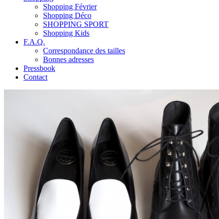
Shopping Février
Shopping Déco
SHOPPING SPORT
Shopping Kids
F.A.Q.
Correspondance des tailles
Bonnes adresses
Pressbook
Contact