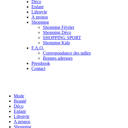
Déco
Enfant
Lifestyle
A propos
Shopping
Shopping Février
Shopping Déco
SHOPPING SPORT
Shopping Kids
F.A.Q.
Correspondance des tailles
Bonnes adresses
Pressbook
Contact
Mode
Beauté
Déco
Enfant
Lifestyle
A propos
Shopping