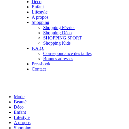
Déco
Enfant
Lifestyle
A propos
Shopping
Shopping Février
Shopping Déco
SHOPPING SPORT
Shopping Kids
F.A.Q.
Correspondance des tailles
Bonnes adresses
Pressbook
Contact
Mode
Beauté
Déco
Enfant
Lifestyle
A propos
Shopping