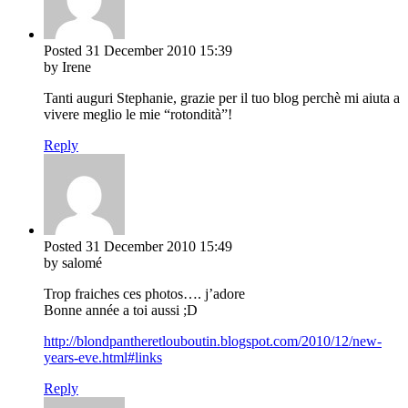
Posted
31 December 2010
15:39
by Irene
Tanti auguri Stephanie, grazie per il tuo blog perchè mi aiuta a
vivere meglio le mie “rotondità”!
Reply
Posted
31 December 2010
15:49
by salomé
Trop fraiches ces photos…. j’adore
Bonne année a toi aussi ;D
http://blondpantheretlouboutin.blogspot.com/2010/12/new-
years-eve.html#links
Reply