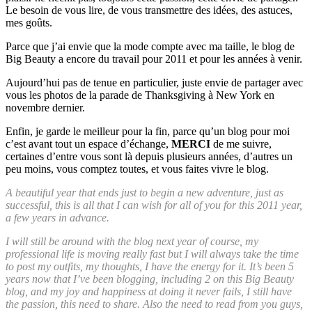
Le besoin de vous lire, de vous transmettre des idées, des astuces,
mes goûts.
Parce que j’ai envie que la mode compte avec ma taille, le blog de
Big Beauty a encore du travail pour 2011 et pour les années à venir.
Aujourd’hui pas de tenue en particulier, juste envie de partager avec
vous les photos de la parade de Thanksgiving à New York en
novembre dernier.
Enfin, je garde le meilleur pour la fin, parce qu’un blog pour moi
c’est avant tout un espace d’échange,
MERCI
de me suivre,
certaines d’entre vous sont là depuis plusieurs années, d’autres un
peu moins, vous comptez toutes, et vous faites vivre le blog.
A beautiful year that ends just to begin a new adventure, just as
successful, this is all that I can wish for all of you for this 2011 year,
a few years in advance.
I will still be around with the blog next year of course, my
professional life is moving really fast but I will always take the time
to post my outfits, my thoughts, I have the energy for it. It’s been 5
years now that I’ve been blogging, including 2 on this Big Beauty
blog, and my joy and happiness at doing it never fails, I still have
the passion, this need to share. Also the need to read from you guys,