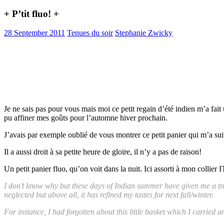
+ P’tit fluo! +
28 September 2011
Tenues du soir
Stephanie Zwicky
Je ne sais pas pour vous mais moi ce petit regain d’été indien m’a fait
pu affiner mes goûts pour l’automne hiver prochain.
J’avais par exemple oublié de vous montrer ce petit panier qui m’a sui
Il a aussi droit à sa petite heure de gloire, il n’y a pas de raison!
Un petit panier fluo, qu’on voit dans la nuit. Ici assorti à mon collier
I don’t know why but these days of Indian summer have given me a tre
neglected but above all, it has refined my tastes for next fall/winter.
For instance, I had forgotten about this little basket which I carried