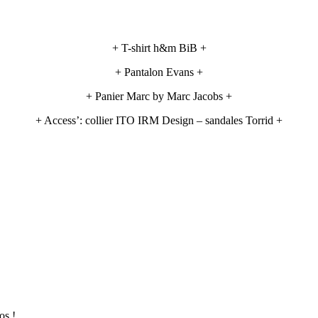
+ T-shirt h&m BiB +
+ Pantalon Evans +
+ Panier Marc by Marc Jacobs +
+ Access’: collier ITO IRM Design – sandales Torrid +
os !