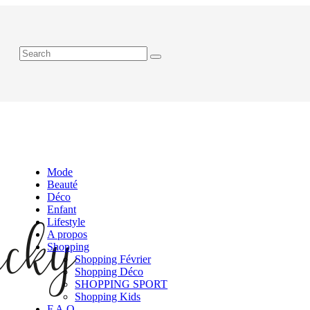
Mode
Beauté
Déco
Enfant
Lifestyle
A propos
Shopping
Shopping Février
Shopping Déco
SHOPPING SPORT
Shopping Kids
F.A.Q.