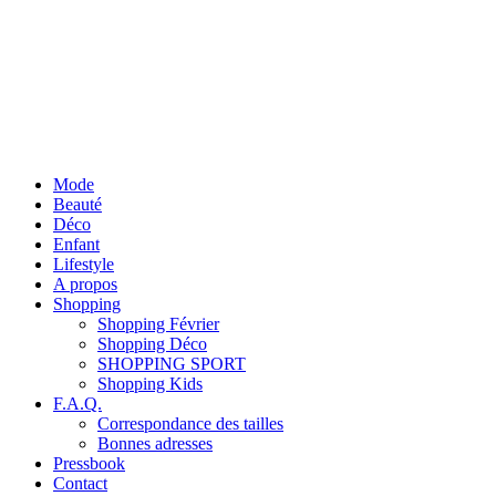
Mode
Beauté
Déco
Enfant
Lifestyle
A propos
Shopping
Shopping Février
Shopping Déco
SHOPPING SPORT
Shopping Kids
F.A.Q.
Correspondance des tailles
Bonnes adresses
Pressbook
Contact