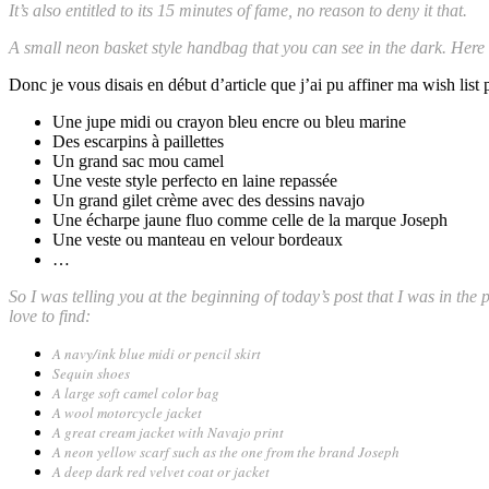
It’s also entitled to its 15 minutes of fame, no reason to deny it that.
A small neon basket style handbag that you can see in the dark. Here
Donc je vous disais en début d’article que j’ai pu affiner ma wish lis
Une jupe midi ou crayon bleu encre ou bleu marine
Des escarpins à paillettes
Un grand sac mou camel
Une veste style perfecto en laine repassée
Un grand gilet crème avec des dessins navajo
Une écharpe jaune fluo comme celle de la marque Joseph
Une veste ou manteau en velour bordeaux
…
So I was telling you at the beginning of today’s post that I was in the 
love to find:
A navy/ink blue midi or pencil skirt
Sequin shoes
A large soft camel color bag
A wool motorcycle jacket
A great cream jacket with Navajo print
A neon yellow scarf such as the one from the brand Joseph
A deep dark red velvet coat or jacket