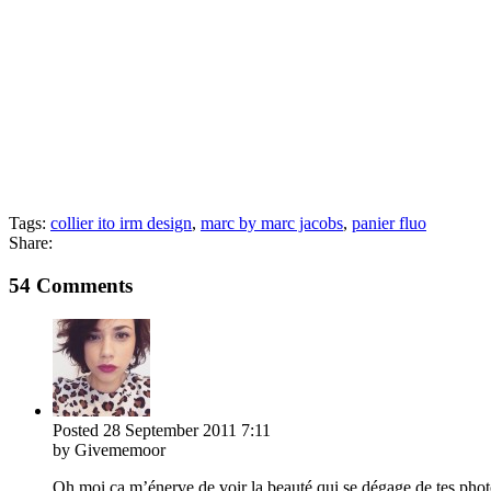
Tags:
collier ito irm design
,
marc by marc jacobs
,
panier fluo
Share:
54 Comments
Posted
28 September 2011
7:11
by Givememoor
Oh moi ça m’énerve de voir la beauté qui se dégage de tes phot