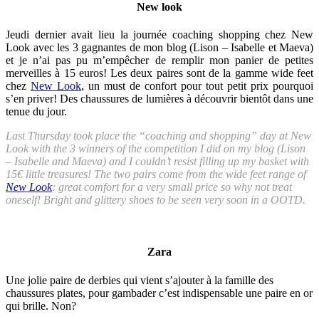
New look
Jeudi dernier avait lieu la journée coaching shopping chez New
Look avec les 3 gagnantes de mon blog (Lison – Isabelle et Maeva)
et je n’ai pas pu m’empêcher de remplir mon panier de petites
merveilles à 15 euros! Les deux paires sont de la gamme wide feet
chez
New Look
, un must de confort pour tout petit prix pourquoi
s’en priver! Des chaussures de lumières à découvrir bientôt dans une
tenue du jour.
Last Thursday took place the “coaching and shopping” day at New
Look with the 3 winners of the competition I did on my blog (Lison
– Isabelle and Maeva) and I couldn’t resist filling up my basket with
15€ little treasures! The two pairs come from the wide feet range of
New Look
: great comfort for a very small price so why not treat
oneself! Bright and glittery shoes to be seen very soon in a OOTD.
Zara
Une jolie paire de derbies qui vient s’ajouter à la famille des
chaussures plates, pour gambader c’est indispensable une paire en or
qui brille. Non?