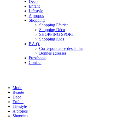
Déco
Enfant
Lifestyle
A propos
Shopping
Shopping Février
Shopping Déco
SHOPPING SPORT
Shopping Kids
F.A.Q.
Correspondance des tailles
Bonnes adresses
Pressbook
Contact
Mode
Beauté
Déco
Enfant
Lifestyle
A propos
Shopping