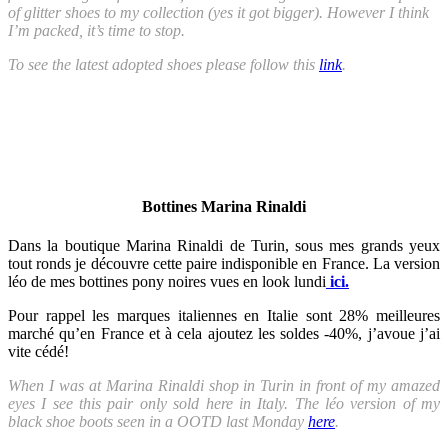
of glitter shoes to my collection (yes it got bigger). However I think
I’m packed, it’s time to stop.
To see the latest adopted shoes please follow this
link
.
Bottines Marina Rinaldi
Dans la boutique Marina Rinaldi de Turin, sous mes grands yeux
tout ronds je découvre cette paire indisponible en France. La version
léo de mes bottines pony noires vues en look lundi
ici.
Pour rappel les marques italiennes en Italie sont 28% meilleures
marché qu’en France et à cela ajoutez les soldes -40%, j’avoue j’ai
vite cédé!
When I was at Marina Rinaldi shop in Turin in front of my amazed
eyes I see this pair only sold here in Italy. The léo version of my
black shoe boots seen in a OOTD last Monday
here
.