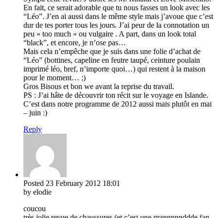
En fait, ce serait adorable que tu nous fasses un look avec les
“Léo”. J’en ai aussi dans le même style mais j’avoue que c’est
dur de tes porter tous les jours. J’ai peur de la connotation un
peu « too much » ou vulgaire . A part, dans un look total
“black”, et encore, je n’ose pas…
Mais cela n’empêche que je suis dans une folie d’achat de
“Léo” (bottines, capeline en feutre taupé, ceinture poulain
imprimé léo, bref, n’importe quoi…) qui restent à la maison
pour le moment… ;)
Gros Bisous et bon we avant la reprise du travail.
PS : J’ai hâte de découvrir ton récit sur le voyage en Islande.
C’est dans notre programme de 2012 aussi mais plutôt en mai
– juin :)
Reply
Posted
23 February 2012
18:01
by elodie
coucou
très jolie revue de chaussures (et c’est une grannnnnddde fan