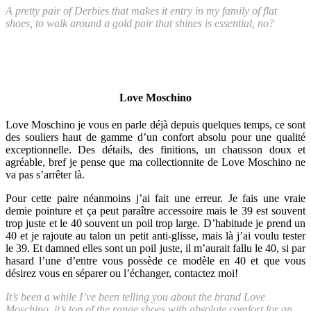
A pretty pair of Derbies that makes it entry in my family of flat
shoes, to walk around a gold pair that shines is essential, no?
Love Moschino
Love Moschino je vous en parle déjà depuis quelques temps, ce sont
des souliers haut de gamme d’un confort absolu pour une qualité
exceptionnelle. Des détails, des finitions, un chausson doux et
agréable, bref je pense que ma collectionnite de Love Moschino ne
va pas s’arrêter là.
Pour cette paire néanmoins j’ai fait une erreur. Je fais une vraie
demie pointure et ça peut paraître accessoire mais le 39 est souvent
trop juste et le 40 souvent un poil trop large. D’habitude je prend un
40 et je rajoute au talon un petit anti-glisse, mais là j’ai voulu tester
le 39. Et damned elles sont un poil juste, il m’aurait fallu le 40, si par
hasard l’une d’entre vous possède ce modèle en 40 et que vous
désirez vous en séparer ou l’échanger, contactez moi!
It’s been a while I’ve been telling you about the brand Love
Moschino, it’s top of the range shoes with absolute comfort for an