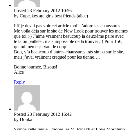
Posted
23 February 2012
10:56
by Cupcakes are girls best friends (alice)
Pff je devai pas voir cet article moi! J’adore les chaussures…
Me voila déja sur le site de New Look pour trouver les memes
que toi ;-) J’aime vraiment beaucoup la deuxième paire avec
le talon pailleté.. mais impossible de la trouver ;-( Pour 15€,
quand meme ça vaut le coup!
Bon, y’a beaucoup d’autres chaussures tràs simpa sur le site,
mais j’avai vraiment craqueé pour les tienne….
Bonne journée, Bisous!
Alice
Reply
Posted
23 February 2012
16:42
by Donka
Sympa cette revue. J’adore les M. Rinaldi et Love Moschino.