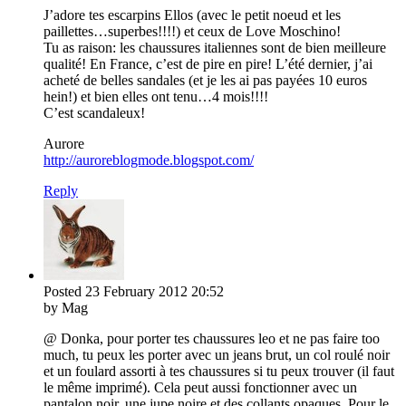
J’adore tes escarpins Ellos (avec le petit noeud et les
paillettes…superbes!!!!) et ceux de Love Moschino!
Tu as raison: les chaussures italiennes sont de bien meilleure
qualité! En France, c’est de pire en pire! L’été dernier, j’ai
acheté de belles sandales (et je les ai pas payées 10 euros
hein!) et bien elles ont tenu…4 mois!!!!
C’est scandaleux!
Aurore
http://auroreblogmode.blogspot.com/
Reply
Posted
23 February 2012
20:52
by Mag
@ Donka, pour porter tes chaussures leo et ne pas faire too
much, tu peux les porter avec un jeans brut, un col roulé noir
et un foulard assorti à tes chaussures si tu peux trouver (il faut
le même imprimé). Cela peut aussi fonctionner avec un
pantalon noir, une jupe noire et des collants opaques. Pour le