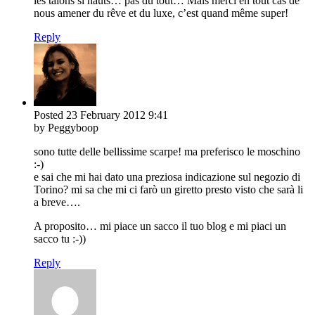
les talons si hauts… pas du tout… Mais merci en tout cas de
nous amener du rêve et du luxe, c’est quand même super!
Reply
Posted
23 February 2012
9:41
by Peggyboop
sono tutte delle bellissime scarpe! ma preferisco le moschino
:-)
e sai che mi hai dato una preziosa indicazione sul negozio di
Torino? mi sa che mi ci farò un giretto presto visto che sarà li
a breve….
A proposito… mi piace un sacco il tuo blog e mi piaci un
sacco tu :-))
Reply