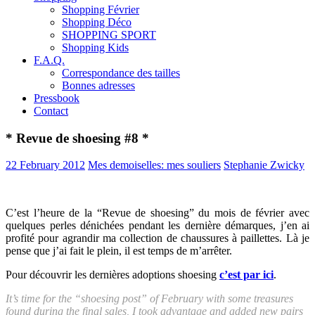
Shopping Février
Shopping Déco
SHOPPING SPORT
Shopping Kids
F.A.Q.
Correspondance des tailles
Bonnes adresses
Pressbook
Contact
* Revue de shoesing #8 *
22 February 2012
Mes demoiselles: mes souliers
Stephanie Zwicky
C’est l’heure de la “Revue de shoesing” du mois de février avec
quelques perles dénichées pendant les dernière démarques, j’en ai
profité pour agrandir ma collection de chaussures à paillettes. Là je
pense que j’ai fait le plein, il est temps de m’arrêter.
Pour découvrir les dernières adoptions shoesing
c’est par ici
.
It’s time for the “shoesing post” of February with some treasures
found during the final sales, I took advantage and added new pairs