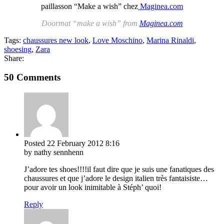
paillasson “Make a wish” chez
Maginea.com
Doormat “make a wish” from
Maginea.com
Tags:
chaussures new look
,
Love Moschino
,
Marina Rinaldi
,
shoesing
,
Zara
Share:
50 Comments
Posted
22 February 2012
8:16
by nathy sennhenn
J’adore tes shoes!!!!il faut dire que je suis une fanatiques des
chaussures et que j’adore le design italien très fantaisiste…
pour avoir un look inimitable à Stéph’ quoi!
Reply