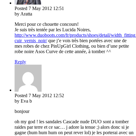
Posted
7 May 2012
12:51
by Aratta
Merci pour ce chouette concours!
Je suis très tentée par les Lucida Noires,
http://www.duoboots.com/fr/products/shoes/detail/width_fitting
cuir_vernis_noir/
que j’e vois très bien portées avec une de
mes robes de chez PinUpGirl Clothing, ou bien d’une petite
robe noire Asos Curve de cette année, à tomber ^^
Reply
Posted
7 May 2012
12:52
by Eva b
bonjour
oh my god ! les sandales Cascade nude DUO sont a tomber
raides par terre et ce sac… j adore la tenue ;) alors donc si je
gagne (hum hum hum on peut rever lol) je les porterai avec un