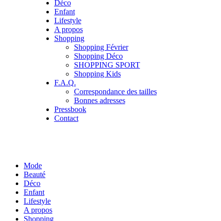
Déco
Enfant
Lifestyle
A propos
Shopping
Shopping Février
Shopping Déco
SHOPPING SPORT
Shopping Kids
F.A.Q.
Correspondance des tailles
Bonnes adresses
Pressbook
Contact
Mode
Beauté
Déco
Enfant
Lifestyle
A propos
Shopping