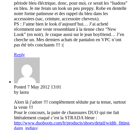
période bleu éléctrique, donc, pour moi, ce serait les “Isadora”
en bleu. Je me ferais un look un peu preppy. Robe en dentelle
noire forme patineuse et des rappel du bleu dans les
accessoires (sac, ceinture, accessoire cheveux).
PS : J’aime bien le look d’aujourd’hui… J’ai acheté
récemment une veste ressemblant à la tienne chez “New
Look” (en noir). Je craque aussi sur le jean boyfriend… J’en
cherche un. Mes derniers achats de pantalon en VPC n’ont
pas été très concluants !!! :(
Reply
Posted
7 May 2012
13:01
by laora
Alors là j’adore !!! complètement séduite par ta tenue, surtout
la veste !!!
Pour le concours, la paire de chaussures DUO qui me fait
littéralement craqué c’est la STRADA bleue :
http://www.duoboots.com/fr/products/shoes/detail/width_fitting
daim_indigo/