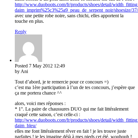
http://www.duoboots.com/fr/products/shoes/detail/width_fitti
daim_imprim%25c3%25a9_peau_de_serpent_noir/shoesize/37/
avec une petite robe noire, sans chichi, elles apportent la
touche en plus.
Reply
Posted
7 May 2012
12:49
by Ani
Tout d’abord, je te remercie pour ce concours =)
c’est ma 1ère participation à l’un de tes concours, j’espère que
ça me portera chance ^^
alors, voici mes réponses :
* 1°. La paire de chaussures DUO qui me fait littéralement
craqué cette saison, c’est celle-ci :
http://www.duoboots.com/fr/products/shoes/detail/width_fitting
daim_bleu/
elles me font littéralement rêver en fait ! je les trouve juste
parfaites ! je les imagine déjà à mes pieds cet été, wouhouh !