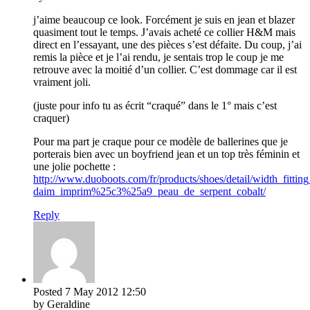
j’aime beaucoup ce look. Forcément je suis en jean et blazer
quasiment tout le temps. J’avais acheté ce collier H&M mais
direct en l’essayant, une des pièces s’est défaite. Du coup, j’ai
remis la pièce et je l’ai rendu, je sentais trop le coup je me
retrouve avec la moitié d’un collier. C’est dommage car il est
vraiment joli.
(juste pour info tu as écrit “craqué” dans le 1° mais c’est
craquer)
Pour ma part je craque pour ce modèle de ballerines que je
porterais bien avec un boyfriend jean et un top très féminin et
une jolie pochette :
http://www.duoboots.com/fr/products/shoes/detail/width_fitting
daim_imprim%25c3%25a9_peau_de_serpent_cobalt/
Reply
Posted
7 May 2012
12:50
by Geraldine