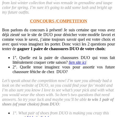
from last winter collection that was remade in grenadine and taupe
color for spring. I’m sure it’s going to add some lush and bright up
my future outfits.
CONCOURS /COMPETITION
Bon parlons du concours à présent! Je suis certaine que vous avez
déjà zieuté sur le site de DUO pour dénicher votre modèle favori et
comme vous le savez, j’aime toujours savoir quel est votre choix et
avec quoi vous imaginez les porter. Donc voici les 2 questions pour
tenter de
gagner 1 paire de chaussures DUO de votre choix
:
1°. Quelle est la paire de chaussures DUO qui vous fait
littéralement craquer cette saison?
lien site ici
2°. Quelle tenue imaginez vous pour assortir vos future
chaussure fétiche de chez DUO?
Let’s speak about the competition now! I’m sure you already had a
look on the website of DUO, so you could find your fav’ model and
I’m also sure you know I love to see what’s your pick and with what
you would wear the shoes with. So here’s two questions that need
answers. So try your luck and maybe you’ll be able
to win 1 pair of
shoes (of your choice) from DUO
:
1°. What pair of shoes from DUO is making you crazy this