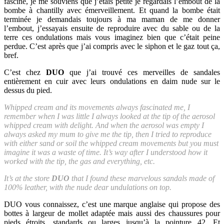
fasciné, je me souviens que j’étais petite je regardais l’embout de la
bombe à chantilly avec émerveillement. Et quand la bombe était
terminée je demandais toujours à ma maman de me donner
l’embout, j’essayais ensuite de reproduire avec du sable ou de la
terre ces ondulations mais vous imaginez bien que c’était peine
perdue. C’est après que j’ai compris avec le siphon et le gaz tout ça,
bref.
C’est chez
DUO
que j’ai trouvé ces merveilles de sandales
entièrement en cuir avec leurs ondulations en daim nude sur le
dessus du pied.
Whipped cream and its movements always fascinated me, I
remember when I was little I always looked at the tip of the aerosol
whipped cream with delight. And when the aerosol was empty I
always asked my mum to give me the tip, then I tried to reproduce
with either sand or soil the whipped cream movements but you must
imagine it was a waste of time. It’s way after I understood how it
worked with the tip, the gas and everything, etc.
It’s at the store
DUO
that I found these marvelous sandals made of
100% leather, with the nude dear undulations on top.
DUO vous connaissez, c’est une marque anglaise qui propose des
bottes à largeur de mollet adaptée mais aussi des chaussures pour
pieds étroits, standards ou larges jusqu’à la pointure 42. Et