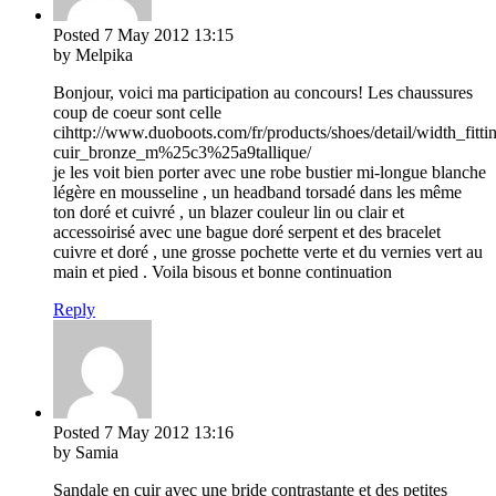
Posted
7 May 2012
13:15
by Melpika
Bonjour, voici ma participation au concours! Les chaussures
coup de coeur sont celle
cihttp://www.duoboots.com/fr/products/shoes/detail/width_fitt
cuir_bronze_m%25c3%25a9tallique/
je les voit bien porter avec une robe bustier mi-longue blanche
légère en mousseline , un headband torsadé dans les même
ton doré et cuivré , un blazer couleur lin ou clair et
accessoirisé avec une bague doré serpent et des bracelet
cuivre et doré , une grosse pochette verte et du vernies vert au
main et pied . Voila bisous et bonne continuation
Reply
Posted
7 May 2012
13:16
by Samia
Sandale en cuir avec une bride contrastante et des petites