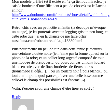
Mon modèle préféré (et il existe en 42 ça tient du miracle…je
sais le bonheur d’une fille tient à peu de choses) est le Lucida
en noir:
http://www.duoboots.com/fr/products/shoes/detail/width_fitting
cuir_vernis_noir/shoesize/42/
Retro, chic avec un petit côté enfantin (la découpe m’évoque
un nuage), je les porterais avec un legging gris un peu long, et
cette robe que j’ai eu la chance de me faire offrir
:castaluna.com/robe-noire-adila-p-13889.html
Puis pour mettre un peu de fun dans cette tenue je mettrais
une ceinture cloutée noire (je n’aime pas la brune qui est sur la
photo de la robe) et un collier long argenté composé de tout
une floppée de breloques… ou pourquoi pas un long foulard
blanc en soie avec de fines broderies de fleurs noires
(homemade si déjà…)… ou un foulard noir à pois blancs…ou
tout et n’importe quoi parce qu’avec une belle base comme
celle-ci le champ des possibilités est énorme. ;-)
Voilà, j’espère avoir une chance d’être tirée au sort ;-)
Reply