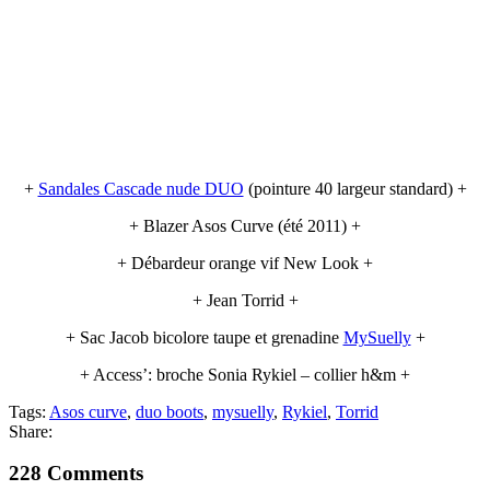
+
Sandales Cascade nude DUO
(pointure 40 largeur standard) +
+ Blazer Asos Curve (été 2011) +
+ Débardeur orange vif New Look +
+ Jean Torrid +
+ Sac Jacob bicolore taupe et grenadine
MySuelly
+
+ Access’: broche Sonia Rykiel – collier h&m +
Tags:
Asos curve
,
duo boots
,
mysuelly
,
Rykiel
,
Torrid
Share:
228 Comments