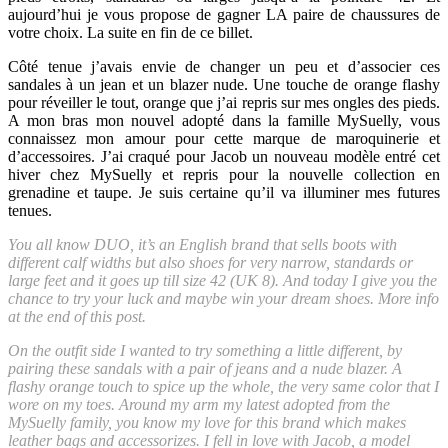
aujourd’hui je vous propose de gagner LA paire de chaussures de
votre choix. La suite en fin de ce billet.
Côté tenue j’avais envie de changer un peu et d’associer ces
sandales à un jean et un blazer nude. Une touche de orange flashy
pour réveiller le tout, orange que j’ai repris sur mes ongles des pieds.
A mon bras mon nouvel adopté dans la famille MySuelly, vous
connaissez mon amour pour cette marque de maroquinerie et
d’accessoires. J’ai craqué pour Jacob un nouveau modèle entré cet
hiver chez MySuelly et repris pour la nouvelle collection en
grenadine et taupe. Je suis certaine qu’il va illuminer mes futures
tenues.
You all know DUO, it’s an English brand that sells boots with
different calf widths but also shoes for very narrow, standards or
large feet and it goes up till size 42 (UK 8). And today I give you the
chance to try your luck and maybe win your dream shoes. More info
at the end of this post.
On the outfit side I wanted to try something a little different, by
pairing these sandals with a pair of jeans and a nude blazer. A
flashy orange touch to spice up the whole, the very same color that I
wore on my toes. Around my arm my latest adopted from the
MySuelly family, you know my love for this brand which makes
leather bags and accessorizes. I fell in love with Jacob, a model