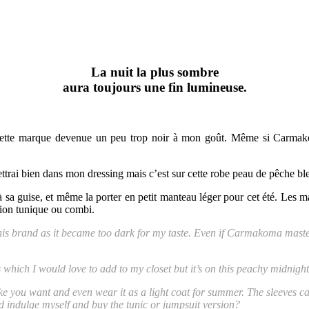
La nuit la plus sombre
aura toujours une fin lumineuse.
 cette marque devenue un peu trop noir à mon goût. Même si Carmako
trai bien dans mon dressing mais c’est sur cette robe peau de pêche bleu
 sa guise, et même la porter en petit manteau léger pour cet été. Les ma
rsion tunique ou combi.
 this brand as it became too dark for my taste. Even if Carmakoma mast
which I would love to add to my closet but it’s on this peachy midnight 
e you want and even wear it as a light coat for summer. The sleeves can
d indulge myself and buy the tunic or jumpsuit version?