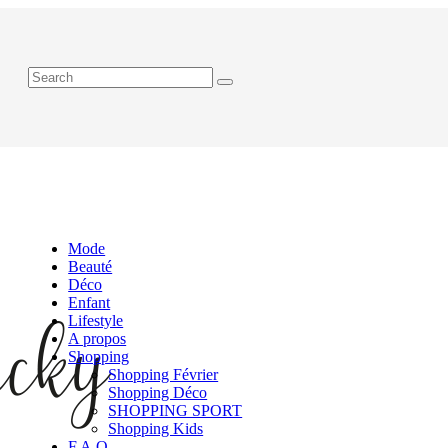
Mode
Beauté
Déco
Enfant
Lifestyle
A propos
Shopping
Shopping Février
Shopping Déco
SHOPPING SPORT
Shopping Kids
F.A.Q.