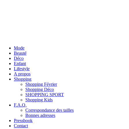
Mode
Beauté
Déco
Enfant
Lifestyle
A propos
Shopping
Shopping Février
Shopping Déco
SHOPPING SPORT
Shopping Kids
F.A.Q.
Correspondance des tailles
Bonnes adresses
Pressbook
Contact