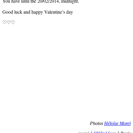
You have until the 20/02/2014, midnight.
Good luck and happy Valentine’s day
♡♡♡
Photos
Héloïse Morel