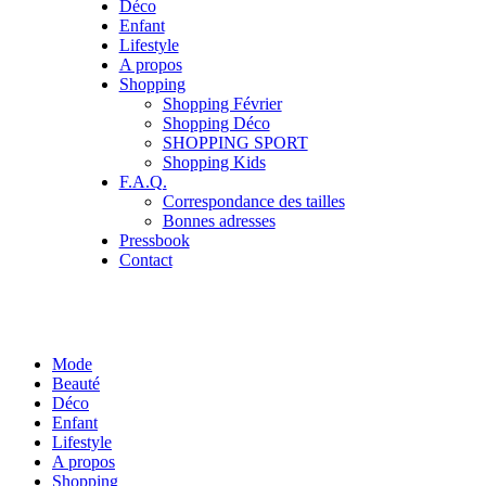
Déco
Enfant
Lifestyle
A propos
Shopping
Shopping Février
Shopping Déco
SHOPPING SPORT
Shopping Kids
F.A.Q.
Correspondance des tailles
Bonnes adresses
Pressbook
Contact
Mode
Beauté
Déco
Enfant
Lifestyle
A propos
Shopping