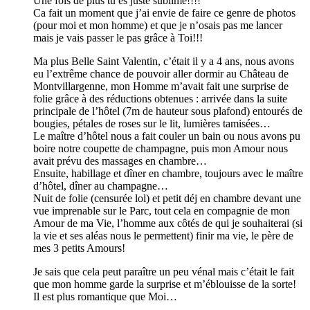
Une fois de plus tu es juste sublime!!!!
Ca fait un moment que j’ai envie de faire ce genre de photos
(pour moi et mon homme) et que je n’osais pas me lancer
mais je vais passer le pas grâce à Toi!!!
Ma plus Belle Saint Valentin, c’était il y a 4 ans, nous avons
eu l’extrême chance de pouvoir aller dormir au Château de
Montvillargenne, mon Homme m’avait fait une surprise de
folie grâce à des réductions obtenues : arrivée dans la suite
principale de l’hôtel (7m de hauteur sous plafond) entourés de
bougies, pétales de roses sur le lit, lumières tamisées…
Le maître d’hôtel nous a fait couler un bain ou nous avons pu
boire notre coupette de champagne, puis mon Amour nous
avait prévu des massages en chambre…
Ensuite, habillage et dîner en chambre, toujours avec le maître
d’hôtel, dîner au champagne…
Nuit de folie (censurée lol) et petit déj en chambre devant une
vue imprenable sur le Parc, tout cela en compagnie de mon
Amour de ma Vie, l’homme aux côtés de qui je souhaiterai (si
la vie et ses aléas nous le permettent) finir ma vie, le père de
mes 3 petits Amours!
Je sais que cela peut paraître un peu vénal mais c’était le fait
que mon homme garde la surprise et m’éblouisse de la sorte!
Il est plus romantique que Moi…