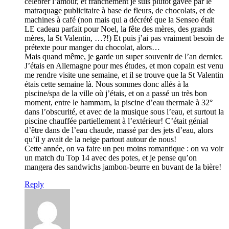
célébrer l’amour, et franchement je suis plutôt gavée par le
matraquage publicitaire à base de fleurs, de chocolats, et de
machines à café (non mais qui a décrété que la Senseo était
LE cadeau parfait pour Noel, la fête des mères, des grands
mères, la St Valentin, …?!) Et puis j’ai pas vraiment besoin de
prétexte pour manger du chocolat, alors…
Mais quand même, je garde un super souvenir de l’an dernier.
J’étais en Allemagne pour mes études, et mon copain est venu
me rendre visite une semaine, et il se trouve que la St Valentin
étais cette semaine là. Nous sommes donc allés à la
piscine/spa de la ville où j’étais, et on a passé un très bon
moment, entre le hammam, la piscine d’eau thermale à 32°
dans l’obscurité, et avec de la musique sous l’eau, et surtout la
piscine chauffée partiellement à l’extérieur! C’était génial
d’être dans de l’eau chaude, massé par des jets d’eau, alors
qu’il y avait de la neige partout autour de nous!
Cette année, on va faire un peu moins romantique : on va voir
un match du Top 14 avec des potes, et je pense qu’on
mangera des sandwichs jambon-beurre en buvant de la bière!
Reply