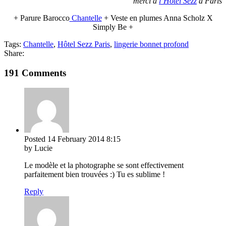
merci à
l’Hôtel Sezz
à Paris
+ Parure Barocco
Chantelle
+ Veste en plumes Anna Scholz X
Simply Be +
Tags:
Chantelle
,
Hôtel Sezz Paris
,
lingerie bonnet profond
Share:
191 Comments
Posted
14 February 2014
8:15
by Lucie
Le modèle et la photographe se sont effectivement
parfaitement bien trouvées :) Tu es sublime !
Reply