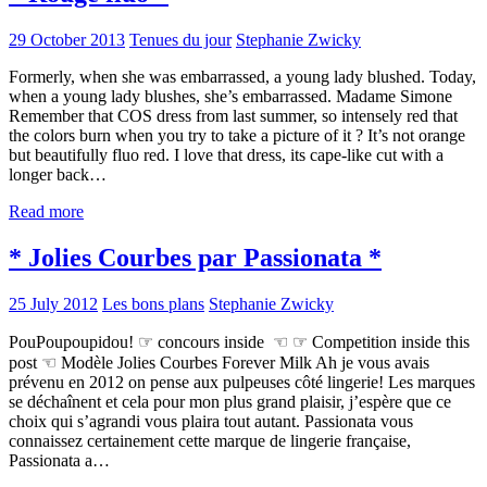
29 October 2013
Tenues du jour
Stephanie Zwicky
Formerly, when she was embarrassed, a young lady blushed. Today,
when a young lady blushes, she’s embarrassed. Madame Simone
Remember that COS dress from last summer, so intensely red that
the colors burn when you try to take a picture of it ? It’s not orange
but beautifully fluo red. I love that dress, its cape-like cut with a
longer back…
Read more
* Jolies Courbes par Passionata *
25 July 2012
Les bons plans
Stephanie Zwicky
PouPoupoupidou! ☞ concours inside ☜ ☞ Competition inside this
post ☜ Modèle Jolies Courbes Forever Milk Ah je vous avais
prévenu en 2012 on pense aux pulpeuses côté lingerie! Les marques
se déchaînent et cela pour mon plus grand plaisir, j’espère que ce
choix qui s’agrandi vous plaira tout autant. Passionata vous
connaissez certainement cette marque de lingerie française,
Passionata a…