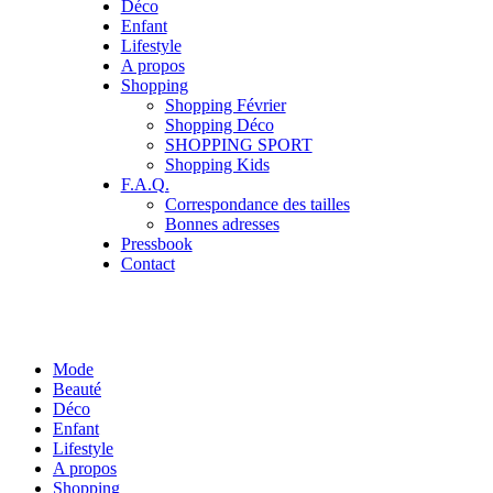
Déco
Enfant
Lifestyle
A propos
Shopping
Shopping Février
Shopping Déco
SHOPPING SPORT
Shopping Kids
F.A.Q.
Correspondance des tailles
Bonnes adresses
Pressbook
Contact
Mode
Beauté
Déco
Enfant
Lifestyle
A propos
Shopping